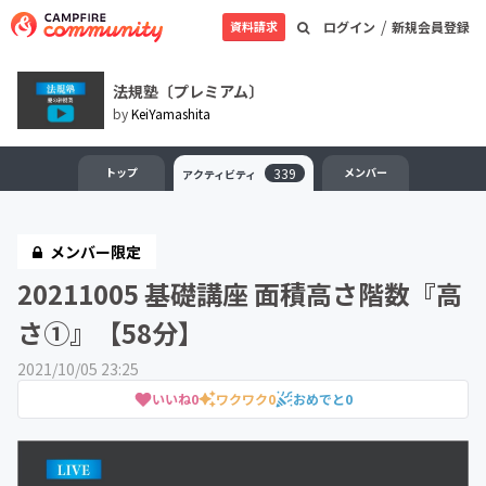
/
資料請求
ログイン
新規会員登録
法規塾〔プレミアム〕
by
KeiYamashita
トップ
339
メンバー
アクティビティ
メンバー限定
20211005 基礎講座 面積高さ階数『高
さ①』【58分】
2021/10/05 23:25
いいね
0
ワクワク
0
おめでと
0