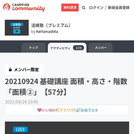
/
資料請求
ログイン
新規会員登録
法規塾〔プレミアム〕
by
KeiYamashita
トップ
339
メンバー
アクティビティ
メンバー限定
20210924 基礎講座 面積・高さ・階数
「面積②」【57分】
2021/09/24 23:45
いいね
0
ワクワク
0
おめでと
0