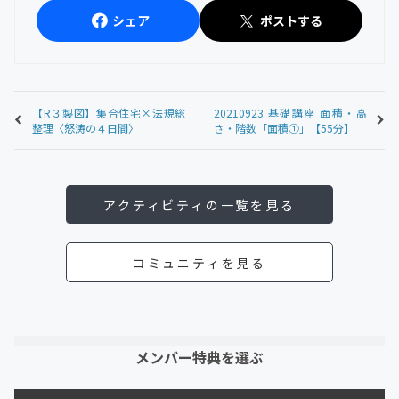
シェア
ポストする
【R３製図】集合住宅×法規総
20210923 基礎講座 面積・高
整理〈怒涛の４日間〉
さ・階数「面積①」【55分】
アクティビティの一覧を見る
コミュニティを見る
メンバー特典を選ぶ