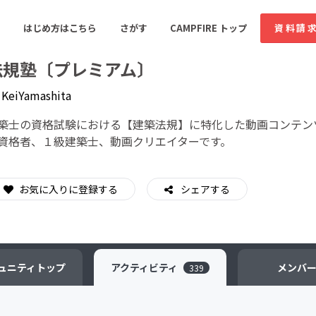
はじめ方はこちら
さがす
CAMPFIRE トップ
資料請
法規塾〔プレミアム〕
y
KeiYamashita
すめのコミュニティ
人気のコミュニティ
新着のコミュ
築士の資格試験における【建築法規】に特化した動画コンテン
資格者、１級建築士、動画クリエイターです。
音楽
舞台・パフォーマンス
お気に入りに登録する
シェアする
ゲーム・サービス開発
フード・飲食店
書籍・雑誌出版
アニメ・漫画
ソーシャルグッド
ビューティー・ヘルス
ュニティ
トップ
アクティビティ
メンバ
339