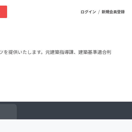
/
求
ログイン
新規会員登録
ニティ
ツを提供いたします。元建築指導課、建築基準適合判
プロダクト
ファッション
スポーツ
ケア
まちづくり・地域活性化
ー