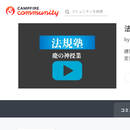
b
おす
建
定
アート・写真
テクノロジー・ガジェット
映像・映画
ビジネス・起業
コミ
チャレンジ