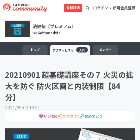
/
資料請求
ログイン
新規会員登録
法規塾〔プレミアム〕
by
KeiYamashita
トップ
339
メンバー
アクティビティ
20210901 超基礎講座その７ 火災の拡
大を防ぐ 防火区画と内装制限【84
分】
2021/09/02 10:21
いいね
0
ワクワク
0
おめでと
0