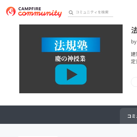
b
おす
建
定
アート・写真
テクノロジー・ガジェット
映像・映画
ビジネス・起業
コミ
チャレンジ