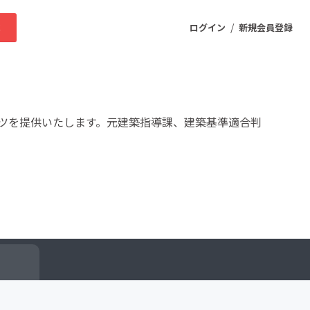
/
求
ログイン
新規会員登録
ニティ
ツを提供いたします。元建築指導課、建築基準適合判
プロダクト
ファッション
スポーツ
ケア
まちづくり・地域活性化
ー