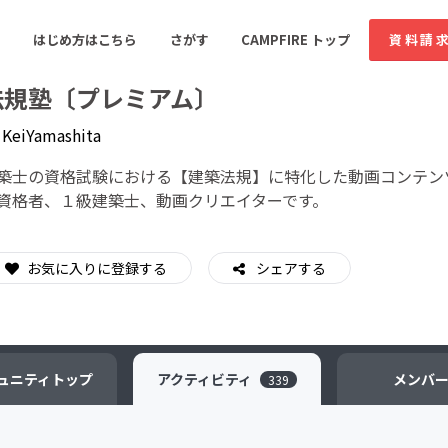
はじめ方はこちら
さがす
CAMPFIRE トップ
資料請
法規塾〔プレミアム〕
y
KeiYamashita
すめのコミュニティ
人気のコミュニティ
新着のコミュ
築士の資格試験における【建築法規】に特化した動画コンテン
資格者、１級建築士、動画クリエイターです。
音楽
舞台・パフォーマンス
お気に入りに登録する
シェアする
ゲーム・サービス開発
フード・飲食店
書籍・雑誌出版
アニメ・漫画
ソーシャルグッド
ビューティー・ヘルス
ュニティ
トップ
アクティビティ
メンバ
339