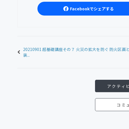
Facebookでシェアする
20210901 超基礎講座その７ 火災の拡大を防ぐ 防火区画
装...
アクティ
コミ