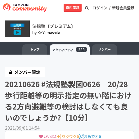
/
資料請求
ログイン
新規会員登録
法規塾〔プレミアム〕
by
KeiYamashita
トップ
339
メンバー
アクティビティ
メンバー限定
20210626 #法規塾製図0626 20/28
歩行距離等の明示指定の無い階におけ
る2方向避難等の検討はしなくても良
いのでしょうか?【10分】
2021/09/01 14:54
いいね
1
ワクワク
0
おめでと
0