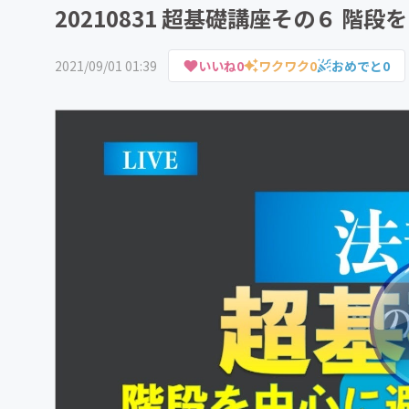
20210831 超基礎講座その６ 階
2021/09/01 01:39
いいね
0
ワクワク
0
おめでと
0