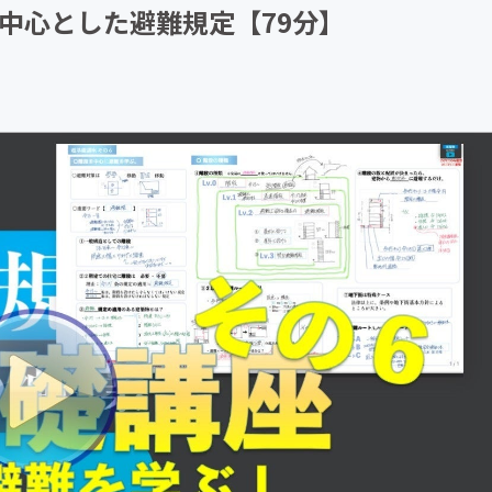
段を中心とした避難規定【79分】
CAMPFIRE for Social Good
CAMPFIRE Creation