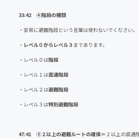
33:42 ④階段の種類
・安易に避難階段という言葉は使わないでください。
・
レベル０からレベル３
まであります。
・レベル０は
階段
・レベル１は
直通階段
・レベル２は
避難階段
・レベル３は
特別避難階段
47:41 ⑤２以上の避難ルートの確保＝
２以上の直通