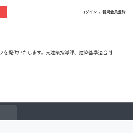
/
求
ログイン
新規会員登録
ニティ
ツを提供いたします。元建築指導課、建築基準適合判
プロダクト
ファッション
スポーツ
ケア
まちづくり・地域活性化
ー