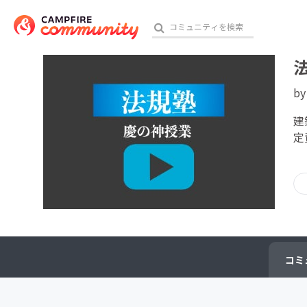
b
おす
建
定
アート・写真
テクノロジー・ガジェット
映像・映画
ビジネス・起業
コミ
チャレンジ