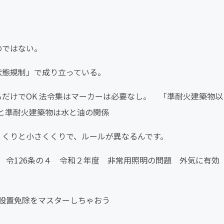
のではない。
「状態規制」で成り立っている。
るだけでOK 法令集はマーカーは必要なし。 「準耐火建築物以
と準耐火建築物は水と油の関係
なくくりと小さくくりで、ルールが異なるんです。
り 令126条の４ 令和２年度 非常用照明の問題 外気に有効
段の設置免除をマスターしちゃおう