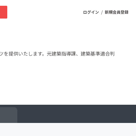
/
求
ログイン
新規会員登録
ニティ
ツを提供いたします。元建築指導課、建築基準適合判
プロダクト
ファッション
スポーツ
ケア
まちづくり・地域活性化
ー