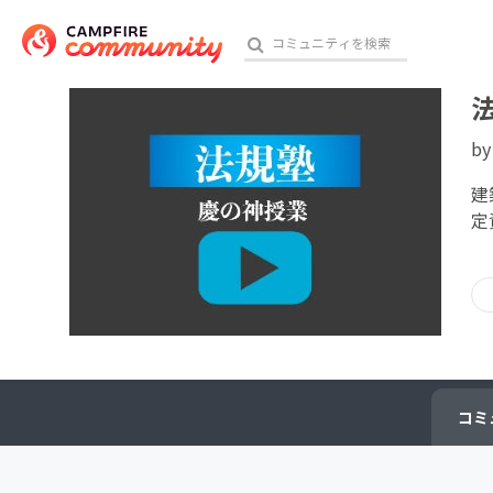
b
おす
建
定
アート・写真
テクノロジー・ガジェット
映像・映画
ビジネス・起業
コミ
チャレンジ