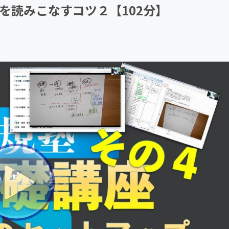
令集を読みこなすコツ２【102分】
CAMPFIRE for Social Good
CAMPFIRE Creation