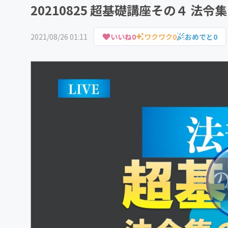
20210825 超基礎講座その４ 法
2021/08/26 01:11
いいね
0
ワクワク
0
おめでと
0