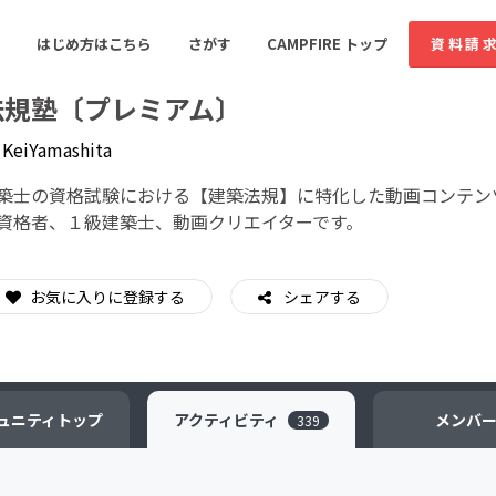
はじめ方はこちら
さがす
CAMPFIRE トップ
資料請
法規塾〔プレミアム〕
y
KeiYamashita
すめのコミュニティ
人気のコミュニティ
新着のコミュ
築士の資格試験における【建築法規】に特化した動画コンテン
資格者、１級建築士、動画クリエイターです。
音楽
舞台・パフォーマンス
お気に入りに登録する
シェアする
ゲーム・サービス開発
フード・飲食店
書籍・雑誌出版
アニメ・漫画
ソーシャルグッド
ビューティー・ヘルス
ュニティ
トップ
アクティビティ
メンバ
339