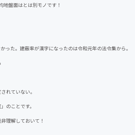
の平均地盤面はとは別モノです！
在しなかった。建蔽率が漢字になったのは令和元年の法令集から。
も
定されていない。
室」のことです。
是非理解しておいて！