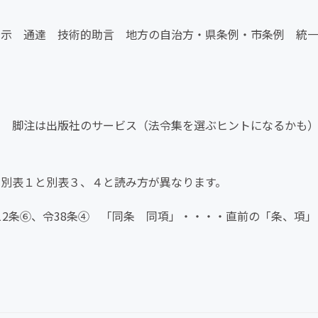
示 通達 技術的助言 地方の自治方・県条例・市条例 統
４
し書） 脚注は出版社のサービス（法令集を選ぶヒントになるかも
」 別表１と別表３、４と読み方が異なります。
令112条⑥、令38条④ 「同条 同項」・・・・直前の「条、項」