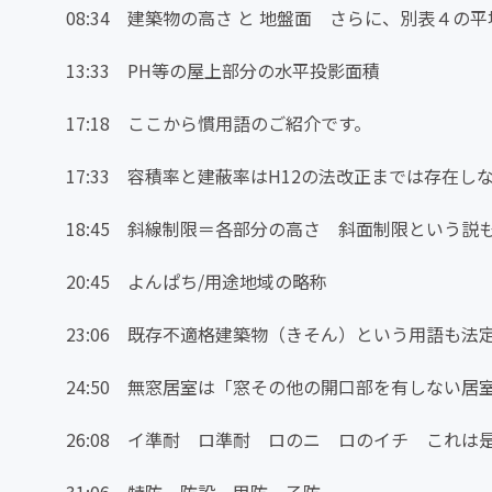
08:34 建築物の高さ と 地盤面 さらに、別表４
13:33 PH等の屋上部分の水平投影面積
17:18 ここから慣用語のご紹介です。
17:33 容積率と建蔽率はH12の法改正までは存
18:45 斜線制限＝各部分の高さ 斜面制限という説
20:45 よんぱち/用途地域の略称
23:06 既存不適格建築物（きそん）という用語も法
24:50 無窓居室は「窓その他の開口部を有しない居
26:08 イ準耐 ロ準耐 ロのニ ロのイチ これは
31:06 特防 防設 甲防 乙防