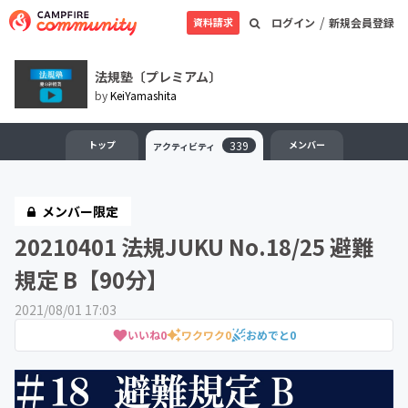
/
資料請求
ログイン
新規会員登録
法規塾〔プレミアム〕
by
KeiYamashita
トップ
339
メンバー
アクティビティ
メンバー限定
20210401 法規JUKU No.18/25 避難
規定 B【90分】
2021/08/01 17:03
いいね
0
ワクワク
0
おめでと
0