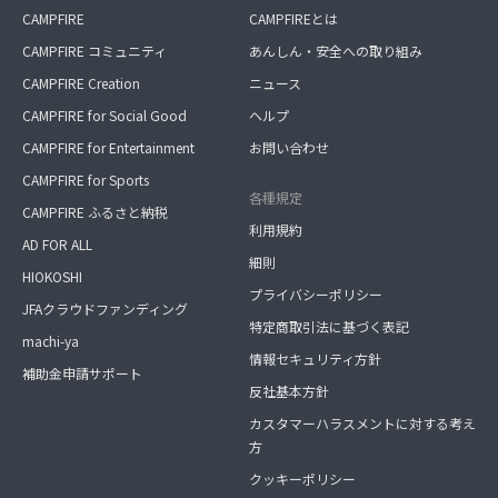
CAMPFIRE
CAMPFIREとは
CAMPFIRE コミュニティ
あんしん・安全への取り組み
CAMPFIRE Creation
ニュース
CAMPFIRE for Social Good
ヘルプ
CAMPFIRE for Entertainment
お問い合わせ
CAMPFIRE for Sports
各種規定
CAMPFIRE ふるさと納税
利用規約
AD FOR ALL
細則
HIOKOSHI
プライバシーポリシー
JFAクラウドファンディング
特定商取引法に基づく表記
machi-ya
情報セキュリティ方針
補助金申請サポート
反社基本方針
カスタマーハラスメントに対する考え
方
クッキーポリシー