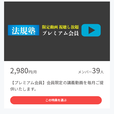
2,980
39
円/月
メンバー
人
【プレミアム会員】会員限定の講義動画を毎月ご提
供いたします。
この特典を選ぶ