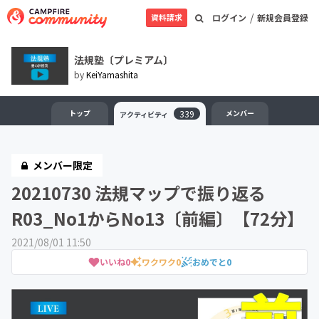
/
資料請求
ログイン
新規会員登録
法規塾〔プレミアム〕
by
KeiYamashita
トップ
339
メンバー
アクティビティ
メンバー限定
20210730 法規マップで振り返る
R03_No1からNo13〔前編〕【72分】
2021/08/01 11:50
いいね
0
ワクワク
0
おめでと
0