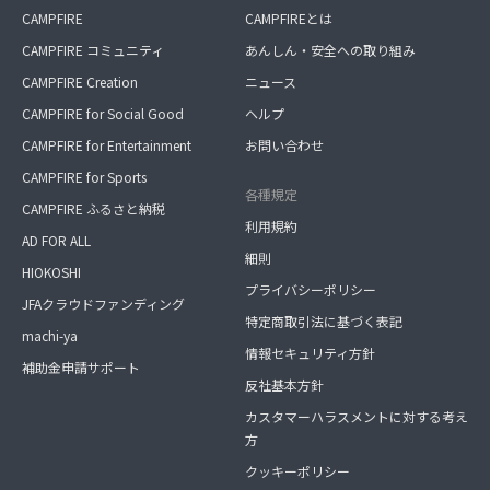
CAMPFIRE
CAMPFIREとは
CAMPFIRE コミュニティ
あんしん・安全への取り組み
CAMPFIRE Creation
ニュース
CAMPFIRE for Social Good
ヘルプ
CAMPFIRE for Entertainment
お問い合わせ
CAMPFIRE for Sports
各種規定
CAMPFIRE ふるさと納税
利用規約
AD FOR ALL
細則
HIOKOSHI
プライバシーポリシー
JFAクラウドファンディング
特定商取引法に基づく表記
machi-ya
情報セキュリティ方針
補助金申請サポート
反社基本方針
カスタマーハラスメントに対する考え
方
クッキーポリシー