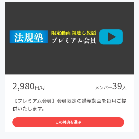
2,980
39
円/月
メンバー
人
【プレミアム会員】会員限定の講義動画を毎月ご提
供いたします。
この特典を選ぶ