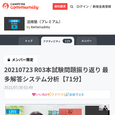
/
資料請求
ログイン
新規会員登録
法規塾〔プレミアム〕
by
KeiYamashita
トップ
339
メンバー
アクティビティ
メンバー限定
20210723 R03本試験問題振り返り 最
多解答システム分析【71分】
2021/07/30 01:49
いいね
0
ワクワク
0
おめでと
0