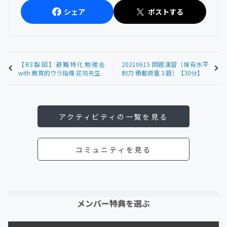
シェア
ポストする
【R3製図】避難特化勉強会
20210615 問題演習〔保有水平
with 教育的ウラ指導 荘司先生
耐力 積載荷重３題〕【30分】
アクティビティの一覧を見る
コミュニティを見る
メンバー特典を選ぶ