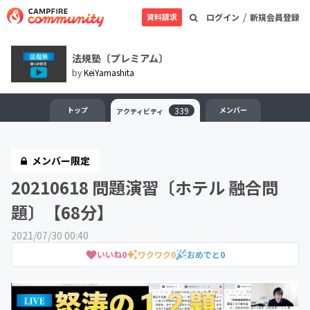
/
資料請求
ログイン
新規会員登録
法規塾〔プレミアム〕
by
KeiYamashita
トップ
339
メンバー
アクティビティ
メンバー限定
20210618 問題演習〔ホテル 融合問
題〕【68分】
2021/07/30 00:40
いいね
0
ワクワク
0
おめでと
0