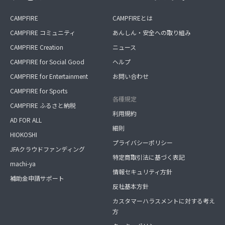
CAMPFIRE
CAMPFIREとは
CAMPFIRE コミュニティ
あんしん・安全への取り組み
CAMPFIRE Creation
ニュース
CAMPFIRE for Social Good
ヘルプ
CAMPFIRE for Entertainment
お問い合わせ
CAMPFIRE for Sports
各種規定
CAMPFIRE ふるさと納税
利用規約
AD FOR ALL
細則
HIOKOSHI
プライバシーポリシー
JFAクラウドファンディング
特定商取引法に基づく表記
machi-ya
情報セキュリティ方針
補助金申請サポート
反社基本方針
カスタマーハラスメントに対する考え
方