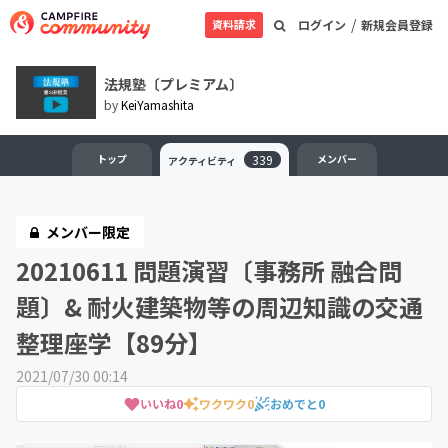
/
資料請求
ログイン
新規会員登録
法規塾〔プレミアム〕
by
KeiYamashita
トップ
339
メンバー
アクティビティ
メンバー限定
20210611 問題演習〔事務所 融合問
題〕& 耐火建築物等の周辺知識の交通
整理座学【89分】
2021/07/30 00:14
いいね
0
ワクワク
0
おめでと
0