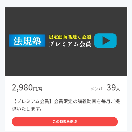
2,980
39
円/月
メンバー
人
【プレミアム会員】会員限定の講義動画を毎月ご提
供いたします。
この特典を選ぶ