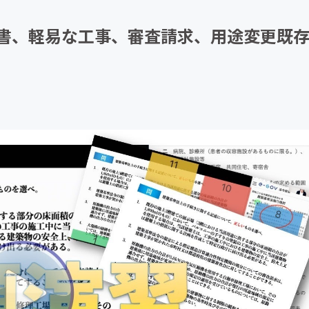
CAMPFIRE for Social Good
CAMPFIRE Creation
格調書、軽易な工事、審査請求、用途変更既