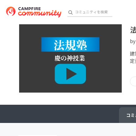
b
おす
建
定
アート・写真
テクノロジー・ガジェット
映像・映画
ビジネス・起業
コミ
チャレンジ