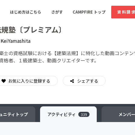
はじめ方はこちら
さがす
CAMPFIRE トップ
資料請
法規塾〔プレミアム〕
y
KeiYamashita
すめのコミュニティ
人気のコミュニティ
新着のコミュ
築士の資格試験における【建築法規】に特化した動画コンテン
資格者、１級建築士、動画クリエイターです。
音楽
舞台・パフォーマンス
お気に入りに登録する
シェアする
ゲーム・サービス開発
フード・飲食店
書籍・雑誌出版
アニメ・漫画
ソーシャルグッド
ビューティー・ヘルス
ュニティ
トップ
アクティビティ
メンバ
339