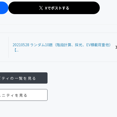
Xでポストする
20210528 ランダム10題（階段計算、採光、EV積載荷重他）
【...
ビティの一覧を見る
ュニティを見る