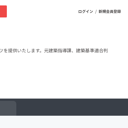
/
求
ログイン
新規会員登録
ニティ
ツを提供いたします。元建築指導課、建築基準適合判
プロダクト
ファッション
スポーツ
ケア
まちづくり・地域活性化
ー