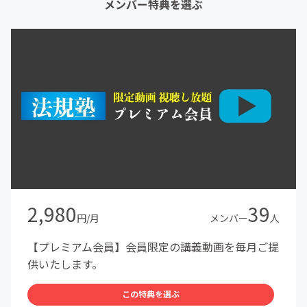
メンバー特典を選ぶ
2,980
39
円/月
メンバー
人
【プレミアム会員】会員限定の講義動画を毎月ご提
供いたします。
この特典を選ぶ