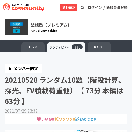
/
資料請求
ログイン
新規会員登録
法規塾〔プレミアム〕
by
KeiYamashita
トップ
339
メンバー
アクティビティ
メンバー限定
20210528 ランダム10題（階段計算、
採光、EV積載荷重他）【 73分 本編は
63分 】
2021/07/29 23:32
いいね
0
ワクワク
0
おめでと
0