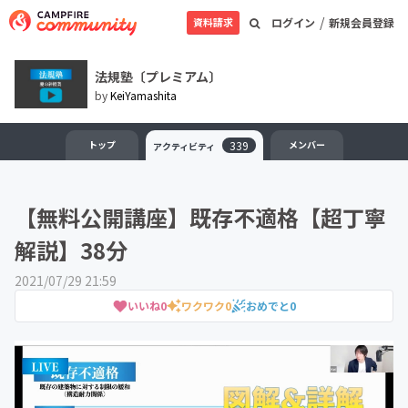
/
資料請求
ログイン
新規会員登録
法規塾〔プレミアム〕
by
KeiYamashita
トップ
339
メンバー
アクティビティ
【無料公開講座】既存不適格【超丁寧
解説】38分
2021/07/29 21:59
いいね
0
ワクワク
0
おめでと
0