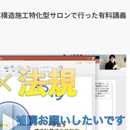
CAMPFIRE for Social Good
CAMPFIRE Creation
ート 某構造施工特化型サロンで行った有料講義