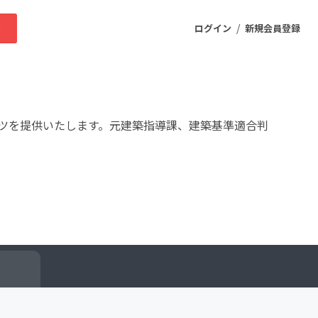
/
求
ログイン
新規会員登録
ニティ
ツを提供いたします。元建築指導課、建築基準適合判
プロダクト
ファッション
スポーツ
ケア
まちづくり・地域活性化
ー