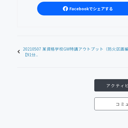
Facebookでシェアする
20210507 某資格学校GW特講アウトプット（防火区画
【91分...
アクティ
コミ