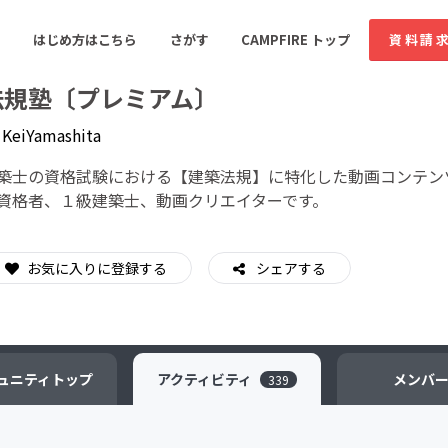
はじめ方はこちら
さがす
CAMPFIRE トップ
資料請
法規塾〔プレミアム〕
y
KeiYamashita
すめのコミュニティ
人気のコミュニティ
新着のコミュ
築士の資格試験における【建築法規】に特化した動画コンテン
資格者、１級建築士、動画クリエイターです。
音楽
舞台・パフォーマンス
お気に入りに登録する
シェアする
ゲーム・サービス開発
フード・飲食店
書籍・雑誌出版
アニメ・漫画
ソーシャルグッド
ビューティー・ヘルス
ュニティ
トップ
アクティビティ
メンバ
339