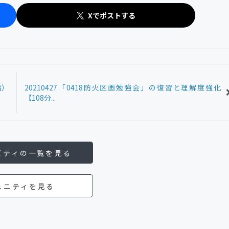
Xでポストする
編）
20210427「0418防火区画勉強会」の復習と理解度強化
【108分...
ビティの一覧を見る
ュニティを見る