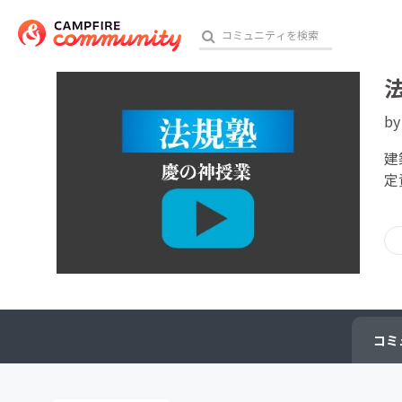
b
おす
建
定
アート・写真
テクノロジー・ガジェット
映像・映画
ビジネス・起業
コミ
チャレンジ