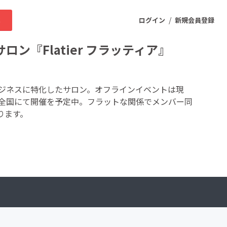
/
求
ログイン
新規会員登録
『Flatier フラッティア』
ニティ
ジネスに特化したサロン。オフラインイベントは現
全国にて開催を予定中。フラットな関係でメンバー同
ります。
プロダクト
ファッション
スポーツ
ケア
まちづくり・地域活性化