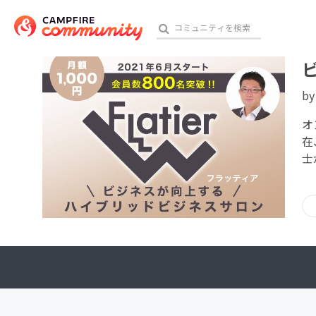
b
おす
オ
在
士
アート・写真
テクノロジー・ガジェット
映像・映画
ビジネス・起業
チャレンジ