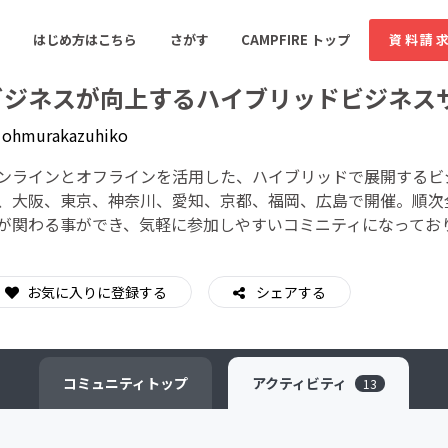
はじめ方はこちら
さがす
CAMPFIRE トップ
資料請
ビジネスが向上するハイブリッドビジネスサロン
y
ohmurakazuhiko
すめのコミュニティ
人気のコミュニティ
新着のコミュ
ンラインとオフラインを活用した、ハイブリッドで展開するビ
、大阪、東京、神奈川、愛知、京都、福岡、広島で開催。順次
が関わる事ができ、気軽に参加しやすいコミニティになってお
音楽
舞台・パフォーマンス
ゲーム・サービス開発
フード・飲食店
お気に入りに登録する
シェアする
書籍・雑誌出版
アニメ・漫画
ソーシャルグッド
ビューティー・ヘルス
コミュニティ
トップ
アクティビティ
13