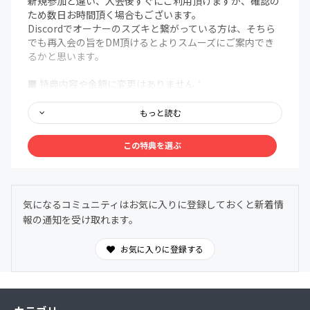
新規参加と違い、入会後すぐにご利用頂けますが、確認の
ため数日お時間頂く場合もございます。
Discordでオーナーのスズキと繋がっている方は、そちら
でも再入会の旨をDM頂けるとよりスムーズにご案内でき
るかと思います。
■ 特典内容や金額に変更はありません：
・各テーマごとのチャンネルの閲覧・投稿
・週刊デザインメモ（週1回）の閲覧
もっと読む
・Meetupやメンバー会（各月1回）への参加 など
この特典を選ぶ
━━━
※※参加申込みフォームで【Discordのユーザー名】をご
入力ください※※
━━━
気になるコミュニティはお気に入りに登録しておくと新着情
アカウントを照合するために、必ず申込みフォームにある
報の通知を受け取れます。
【備考欄】へDiscordのユーザー名をご記入ください。
また、以前コミュニティに参加されていた際とユーザー名
が変わっている場合は、その旨をご記入の上、以前のユー
お気に入りに登録する
ザー名と今回のユーザー名の両方をご記入ください。
━━━
※※既にみんデザのDiscordサーバーから退出されている