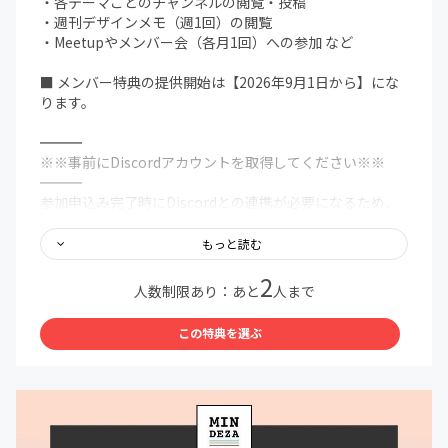
・各テーマごとのチャンネルの閲覧・投稿
・週刊デザインメモ（週1回）の閲覧
・Meetupやメンバー会（各月1回）への参加 など
■ メンバー特典の提供開始は【2026年9月1日から】にな
ります。
━━━
※※事前にDiscordアカウントを取得してください※※
━━━
参加申込み完了時にDiscordとの連携が必要になるため、
事前にDiscordのアカウントを取得しておくとスムーズで
す。
もっと読む
https://discord.com/register
2
人数制限あり：あと
人まで
━━━
※※参加完了時にやって頂くこと※※
この特典を選ぶ
━━━
参加完了画面やCAMPFIREからのメールに、Discordと連
携するための「参加申請する」ボタンが表示されていま
す。そちらからDiscordと連携を行うと、当コミュニティ
のDiscordサーバーへ参加することができます。