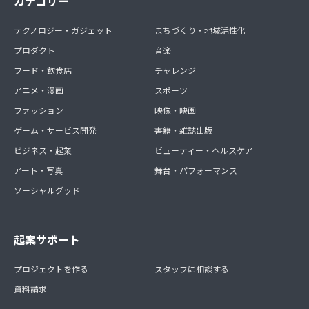
カテゴリー
方※※
━━━
テクノロジー・ガジェット
まちづくり・地域活性化
新規入会者向けのご案内が表示されてしまいますが、運営
側で再入会のメンバーだと認識次第、こちらで手続きを行
プロダクト
音楽
いますのでしばらくお待ち下さい。
フード・飲食店
チャレンジ
アニメ・漫画
スポーツ
ファッション
映像・映画
ゲーム・サービス開発
書籍・雑誌出版
ビジネス・起業
ビューティー・ヘルスケア
アート・写真
舞台・パフォーマンス
ソーシャルグッド
起案サポート
プロジェクトを作る
スタッフに相談する
資料請求