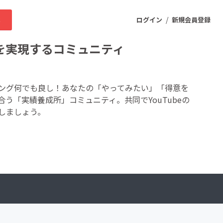
/
求
ログイン
新規会員登録
を実現するコミュニティ
ニティ
ング何でも良し！あなたの「やってみたい」「得意を
う「実績養成所」コミュニティ。共同でYouTubeの
しましょう。
プロダクト
ファッション
スポーツ
ケア
まちづくり・地域活性化