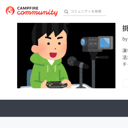
b
おす
演
活
チ
アート・写真
テクノロジー・ガジェット
映像・映画
ビジネス・起業
チャレンジ