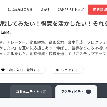
はじめ方はこちら
さがす
CAMPFIRE トップ
資料請
挑戦してみたい！得意を活かしたい！それ
y
takMu
すめのコミュニティ
人気のコミュニティ
新着のコミュ
者、ナレーター、動画編集、企画発案、台本作成、プログラミ
かしたい」を互いに応援しあって伸ばし、苦手なところは補い合
ャンネルをもち、動画作成・投稿を通して共にステップアップ
音楽
舞台・パフォーマンス
ゲーム・サービス開発
フード・飲食店
お気に入りに登録する
シェアする
書籍・雑誌出版
アニメ・漫画
ソーシャルグッド
ビューティー・ヘルス
コミュニティ
トップ
アクティビティ
0