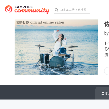
佐
b
おす
ド
る
流
アート・写真
テクノロジー・ガジェット
映像・映画
ビジネス・起業
コミ
チャレンジ