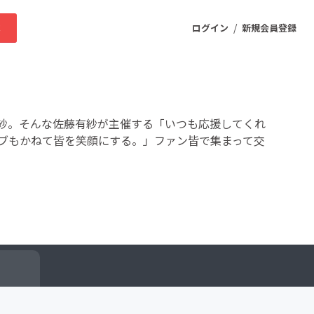
/
求
ログイン
新規会員登録
ニティ
紗。そんな佐藤有紗が主催する「いつも応援してくれ
ブもかねて皆を笑顔にする。」ファン皆で集まって交
プロダクト
ファッション
スポーツ
ケア
まちづくり・地域活性化
ー