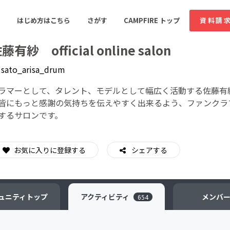
はじめ方はこちら
さがす
CAMPFIRE トップ
資料請
藤有紗 official online salon
y
sato_arisa_drum
すめのコミュニティ
人気のコミュニティ
新着のコミュ
ラマーとして、タレント、モデルとして幅広く活動する佐藤有
皆にもっと感謝の気持ちを伝えやすく出来るよう、ファンクラ
するサロンです。
音楽
舞台・パフォーマンス
ゲーム・サービス開発
フード・飲食店
お気に入りに登録する
シェアする
書籍・雑誌出版
アニメ・漫画
ソーシャルグッド
ビューティー・ヘルス
ュニティ
トップ
アクティビティ
メンバ
654