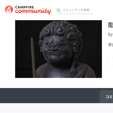
b
おす
奈
アート・写真
テクノロジー・ガジェット
映像・映画
ビジネス・起業
コミ
チャレンジ