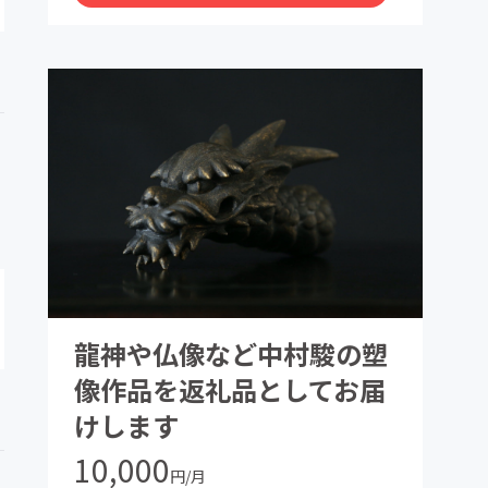
龍神や仏像など中村駿の塑
像作品を返礼品としてお届
けします
10,000
円/月