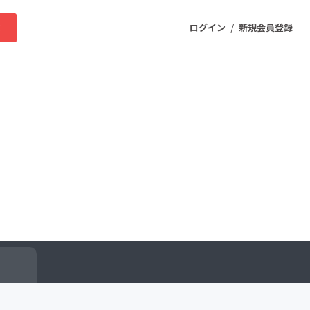
/
求
ログイン
新規会員登録
ニティ
プロダクト
ファッション
スポーツ
ケア
まちづくり・地域活性化