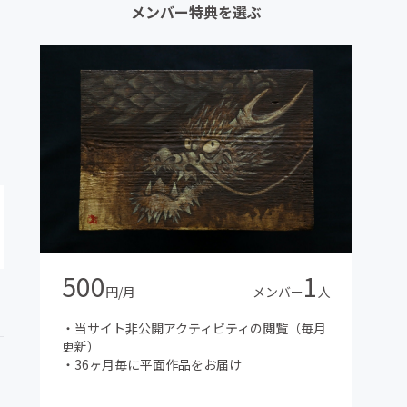
メンバー特典を選ぶ
500
1
円/月
メンバー
人
・当サイト非公開アクティビティの閲覧（毎月
更新）
・36ヶ月毎に平面作品をお届け