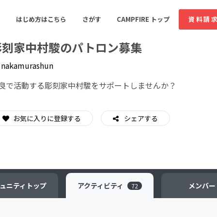
はじめ方はこちら
さがす
CAMPFIRE トップ
資料請
彫刻家中村駿のパトロン募集
y
nakamurashun
すめのコミュニティ
人気のコミュニティ
新着のコミュ
良で活動する彫刻家中村駿をサポートしませんか？
お気に入りに登録する
音楽
シェアする
舞台・パフォーマンス
ゲーム・サービス開発
フード・飲食店
書籍・雑誌出版
アニメ・漫画
ソーシャルグッド
ビューティー・ヘルス
ュニティ
トップ
アクティビティ
メンバー
72