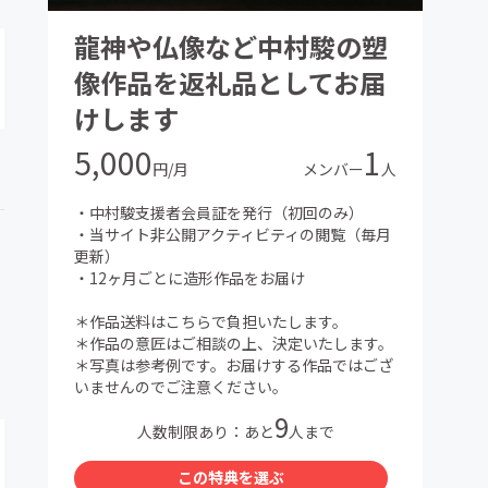
龍神や仏像など中村駿の塑
像作品を返礼品としてお届
けします
5,000
1
円/月
メンバー
人
・中村駿支援者会員証を発行（初回のみ）
・当サイト非公開アクティビティの閲覧（毎月
更新）
・12ヶ月ごとに造形作品をお届け
＊作品送料はこちらで負担いたします。
＊作品の意匠はご相談の上、決定いたします。
＊写真は参考例です。お届けする作品ではござ
いませんのでご注意ください。
9
人数制限あり：あと
人まで
この特典を選ぶ