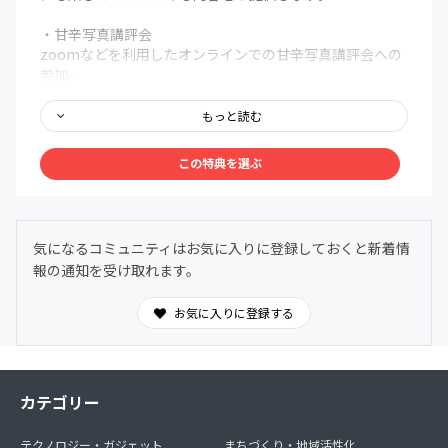
・甘辛写真講評会
zoomなどを利用したオンラインでの甘辛写真講評会への
参加。
月に2回程度の開催を予定しています。
もっと読む
・メンバー限定のオンラインワークショップ
zoomなどを利用したオンラインオンラインワークショッ
この特典を選ぶ
プへの参加。
月1回程度の開催を予定、アーカイブ配信もあります。
・特別ゲストのトークショー（不定期開催)
気になるコミュニティはお気に入りに登録しておくと新着情
ゲストを招いたオンラインでの対談トークショー。
報の通知を受け取れます。
■ 撮影現場の体験
撮影アシスタントをコミュニティ内で優先的に募集しま
お気に入りに登録する
す。
撮影場所は主に関東となります。
撮影を体験という形になりますので、別途アシスタント費
のお支払いはしておりません。
カテゴリー
( お仕事としてお願いする場合もありますが、その際は募
集時に記載いたします)
テクノロジー・ガジェット
まちづくり・地域活性化