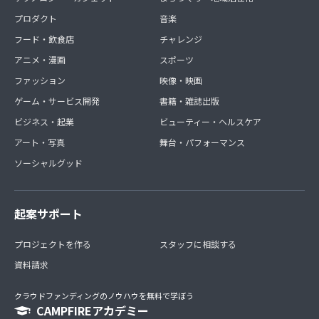
交通費など実費はご自身でご負担いただきます。
プロダクト
音楽
※表記されている甘辛写真部の活動は主な活動内容であり
フード・飲食店
チャレンジ
一例です。表記以外の活動もご要望や状況に合わせてフレ
アニメ・漫画
スポーツ
キシブルに行って行きます。コミュニティの活動内容やコ
ンテンツについては今後、変更・追加の可能性がございま
ファッション
映像・映画
すのでご了承ください。
ゲーム・サービス開発
書籍・雑誌出版
ビジネス・起業
ビューティー・ヘルスケア
アート・写真
舞台・パフォーマンス
ソーシャルグッド
起案サポート
プロジェクトを作る
スタッフに相談する
資料請求
クラウドファンディングのノウハウを無料で学ぼう
CAMPFIREアカデミー