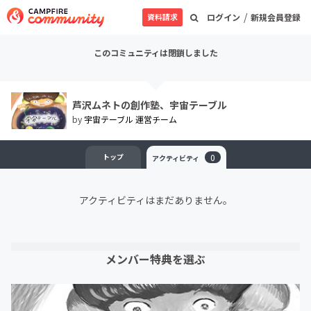
/
資料請求
ログイン
新規会員登録
このコミュニティは閉鎖しました
芦沢ムネトの創作塾、宇宙テーブル
by
宇宙テーブル 運営チーム
トップ
0
アクティビティ
アクティビティはまだありません。
メンバー特典を選ぶ