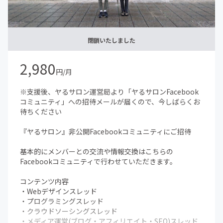
いての対談なども予定してます。
参加者の方も受け身にならず、一緒にコンテンツを作り上
げれれば、と思います
閉鎖いたしました
2,980
円/月
※支援後、ヤるサロン運営局より「ヤるサロンFacebook
コミュニティ」への招待メールが届くので、今しばらくお
待ちください
『ヤるサロン』非公開Facebookコミュニティにご招待
基本的にメンバーとの交流や情報交換はこちらの
Facebookコミュニティで行わせていただきます。
コンテンツ内容
・Webデザインスレッド
・プログラミングスレッド
・クラウドソーシングスレッド
・メディア運営(ブログ・アフィリエイト・SEO)スレッド