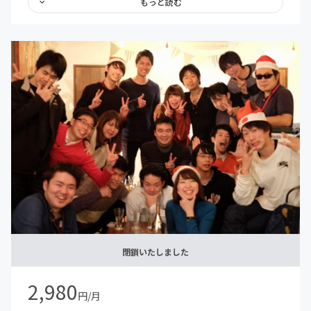
・各講師に質問スレッド
もっと読む
・息抜きスレッド
・独立、パラレルキャリア相談スレッド
・仕事依頼スレッド
・オンライン朝活スレッド
・Todo・作業報告スレッド
その他にもオフラインでの勉強会やイベント、ゲストを招
いての対談なども予定してます。
参加者の方も受け身にならず、一緒にコンテンツを作り上
げれれば、と思います
閉鎖いたしました
2,980
円/月