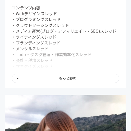
コンテンツ内容
・Webデザインスレッド
・プログラミングスレッド
・クラウドソーシングスレッド
・メディア運営(ブログ・アフィリエイト・SEO)スレッド
・ライティングスレッド
・ブランディングスレッド
・メンタルスレッド
・Todo・タスク管理・作業効率化スレッド
・会計・税務スレッド
・マネタイズスレッド
・ワークショップスレッド
・各講師に質問スレッド
もっと読む
・息抜きスレッド
・独立、パラレルキャリア相談スレッド
・仕事依頼スレッド
・オンライン朝活スレッド
・Todo・作業報告スレッド
その他にもオフラインでの勉強会やイベント、ゲストを招
いての対談なども予定してます。
参加者の方も受け身にならず、一緒にコンテンツを作り上