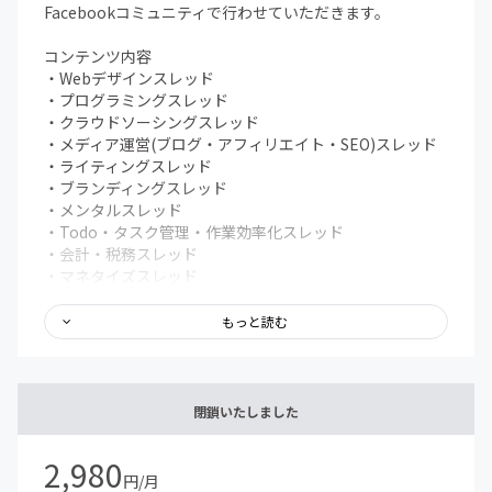
Facebookコミュニティで行わせていただきます。
コンテンツ内容
・Webデザインスレッド
・プログラミングスレッド
・クラウドソーシングスレッド
・メディア運営(ブログ・アフィリエイト・SEO)スレッド
・ライティングスレッド
・ブランディングスレッド
・メンタルスレッド
・Todo・タスク管理・作業効率化スレッド
・会計・税務スレッド
・マネタイズスレッド
・ワークショップスレッド
・各講師に質問スレッド
もっと読む
・息抜きスレッド
・独立、パラレルキャリア相談スレッド
・仕事依頼スレッド
・オンライン朝活スレッド
閉鎖いたしました
・Todo・作業報告スレッド
2,980
その他にもオフラインでの勉強会やイベント、ゲストを招
円/月