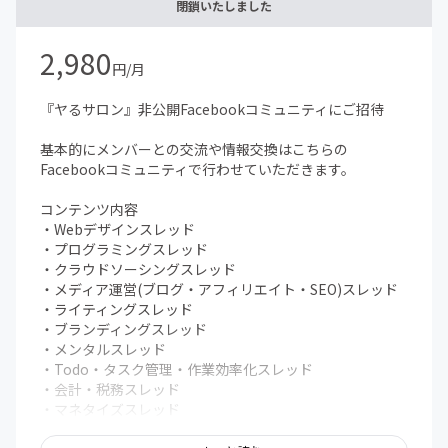
・オンライン朝活スレッド
閉鎖いたしました
・Todo・作業報告スレッド
2,980
その他にもオフラインでの勉強会やイベント、ゲストを招
円/月
いての対談なども予定してます。
参加者の方も受け身にならず、一緒にコンテンツを作り上
『ヤるサロン』非公開Facebookコミュニティにご招待
げれれば、と思います
基本的にメンバーとの交流や情報交換はこちらの
Facebookコミュニティで行わせていただきます。
コンテンツ内容
・Webデザインスレッド
・プログラミングスレッド
・クラウドソーシングスレッド
・メディア運営(ブログ・アフィリエイト・SEO)スレッド
・ライティングスレッド
・ブランディングスレッド
・メンタルスレッド
・Todo・タスク管理・作業効率化スレッド
・会計・税務スレッド
・マネタイズスレッド
・ワークショップスレッド