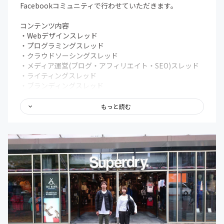
Facebookコミュニティで行わせていただきます。
コンテンツ内容
・Webデザインスレッド
・プログラミングスレッド
・クラウドソーシングスレッド
・メディア運営(ブログ・アフィリエイト・SEO)スレッド
・ライティングスレッド
・ブランディングスレッド
・メンタルスレッド
・Todo・タスク管理・作業効率化スレッド
もっと読む
・会計・税務スレッド
・マネタイズスレッド
・ワークショップスレッド
・各講師に質問スレッド
・息抜きスレッド
・独立、パラレルキャリア相談スレッド
・仕事依頼スレッド
・オンライン朝活スレッド
・Todo・作業報告スレッド
その他にもオフラインでの勉強会やイベント、ゲストを招