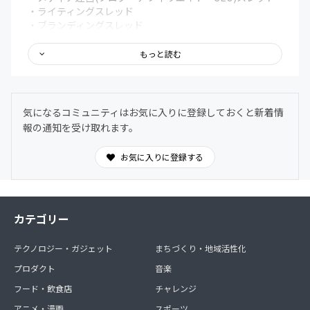
・ライティングスレッド
・ブランディングスレッド
・メンタルスレッド
・Todo・タスク管理・作業効率化スレッド
もっと読む
・会計・税務スレッド
・マネタイズスレッド
・ワークショップスレッド
・各講師に質問スレッド
気になるコミュニティはお気に入りに登録しておくと新着情
・息抜きスレッド
報の通知を受け取れます。
・独立、パラレルキャリア相談スレッド
・仕事依頼スレッド
お気に入りに登録する
・オンライン朝活スレッド
・Todo・作業報告スレッド
その他にもオフラインでの勉強会やイベント、ゲストを招
カテゴリー
いての対談なども予定してます。
参加者の方も受け身にならず、一緒にコンテンツを作り上
げれれば、と思います
テクノロジー・ガジェット
まちづくり・地域活性化
プロダクト
音楽
フード・飲食店
チャレンジ
アニメ・漫画
スポーツ