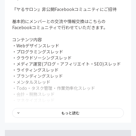
いての対談なども予定してます。
参加者の方も受け身にならず、一緒にコンテンツを作り上
『ヤるサロン』非公開Facebookコミュニティにご招待
げれれば、と思います！
基本的にメンバーとの交流や情報交換はこちらの
Facebookコミュニティで行わせていただきます。
コンテンツ内容
・Webデザインスレッド
・プログラミングスレッド
・クラウドソーシングスレッド
・メディア運営(ブログ・アフィリエイト・SEO)スレッド
・ライティングスレッド
・ブランディングスレッド
・メンタルスレッド
・Todo・タスク管理・作業効率化スレッド
・会計・税務スレッド
・マネタイズスレッド
・ワークショップスレッド
・各講師に質問スレッド
もっと読む
・息抜きスレッド
・独立、パラレルキャリア相談スレッド
・仕事依頼スレッド