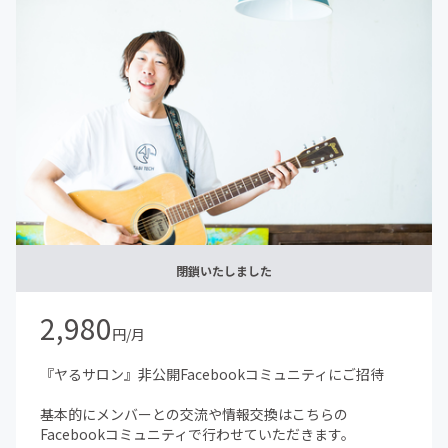
・Todo・作業報告スレッド
その他にもオフラインでの勉強会やイベント、ゲストを招
いての対談なども予定してます。
参加者の方も受け身にならず、一緒にコンテンツを作り上
げれれば、と思います
閉鎖いたしました
2,980
円/月
『ヤるサロン』非公開Facebookコミュニティにご招待
基本的にメンバーとの交流や情報交換はこちらの
Facebookコミュニティで行わせていただきます。