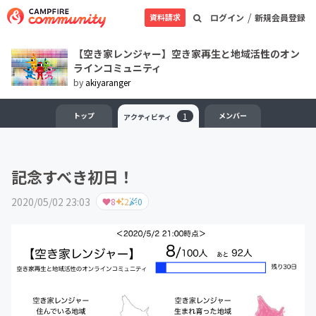
/
資料請求
ログイン
新規会員登録
【空き家レンジャー】空き家再生と地域活性のオン
ラインコミュニティ
by
akiyaranger
トップ
1
メンバー
アクティビティ
記念すべき初日！
2020/05/02 23:03
8
2
0