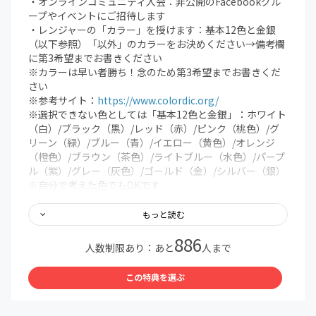
・オンラインコミュニティ入会：非公開のFacebookグル
ープやイベントにご招待します
・レンジャーの「カラー」を授けます：基本12色と金銀
（以下参照）「以外」のカラーをお決めください→備考欄
に第3希望までお書きください
※カラーは早い者勝ち！念のため第3希望までお書きくだ
さい
※参考サイト：
https://www.colordic.org/
※選択できない色としては「基本12色と金銀」：ホワイト
（白）/ブラック（黒）/レッド（赤）/ピンク（桃色）/グ
リーン（緑）/ブルー（青）/イエロー（黄色）/オレンジ
（橙色）/ブラウン（茶色）/ライトブルー（水色）/パープ
ル（紫）/グレー（灰色）/ゴールド（金）/シルバー（銀）
※自分で考えた色でもOKです
＜備考欄に記入していただきた内容＞
もっと読む
①希望する「カラー」を第3希望まで
886
②「住んでいる地域」と「生まれ育った地域」ともに
人数制限あり：あと
人まで
この特典を選ぶ