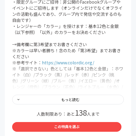
・限定グループにご招待：非公開のFacebookグループや
イベントにご招待します（オンラインだけでなくオフライ
ンの活動も盛んであり、グループ内で発信や交流するのも
自由です）
・レンジャーの「カラー」を授けます：基本12色と金銀
（以下参照）「以外」のカラーをお決めください
→備考欄に第3希望までお書きください
※カラーは早い者勝ち！念のため「第3希望」までお書き
ください
※参考サイト：
https://www.colordic.org/
※「選択できない」色としては「基本12色と金銀」：ホワ
イト（白）/ブラック（黒）/レッド（赤）/ピンク（桃
色）/グリーン（緑）/ブルー（青）/イエロー（黄色）/オ
レンジ（橙色）/ブラウン（茶色）/ライトブルー（水色）/
パープル（紫）/グレー（灰色）/ゴールド（金）/シルバー
（銀）
もっと読む
※自分で考えた色でもOKです
138
人数制限あり：あと
人まで
＜備考欄に記入していただきた内容＞
①希望する「カラー」を第3希望まで
この特典を選ぶ
②「住んでいる地域」と「生まれ育った地域（複数OK）」
ともに