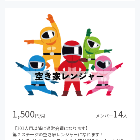
1,500
14
円/月
メンバー
人
【101人目以降は通常会費になります】
第２ステージの空き家レンジャーになれます！