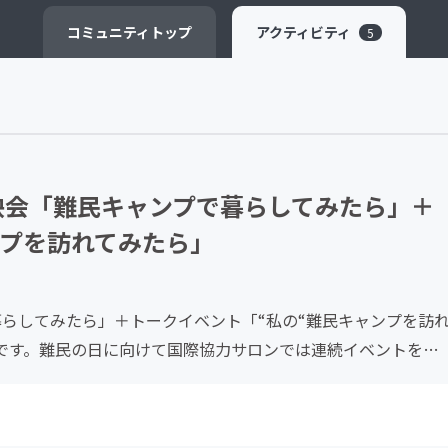
CAMPFIRE for Social Good
CAMPFIRE Creation
コミュニティ
トップ
アクティビティ
5
上映会「難民キャンプで暮らしてみたら」＋
ンプを訪れてみたら」
で暮らしてみたら」＋トークイベント「“私の“難民キャンプを訪
日です。難民の日に向けて国際協力サロンでは連続イベントを企