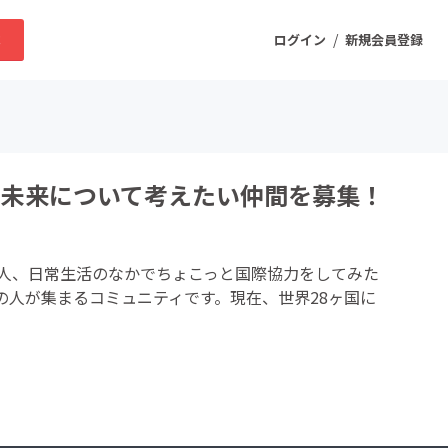
/
求
ログイン
新規会員登録
ニティ
の未来について考えたい仲間を募集！
プロダクト
人、日常生活のなかでちょこっと国際協力をしてみた
ファッション
の人が集まるコミュニティです。現在、世界28ヶ国に
スポーツ
ケア
まちづくり・地域活性化