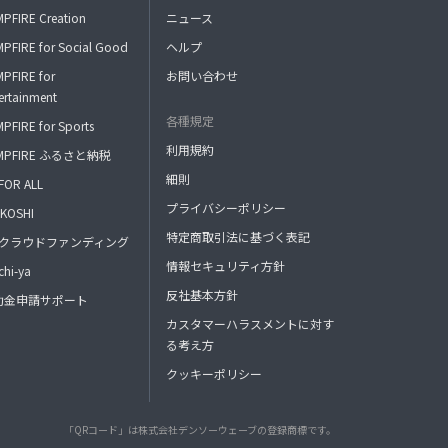
PFIRE Creation
ニュース
PFIRE for Social Good
ヘルプ
PFIRE for
お問い合わせ
ertainment
各種規定
PFIRE for Sports
利用規約
MPFIRE ふるさと納税
細則
FOR ALL
プライバシーポリシー
KOSHI
特定商取引法に基づく表記
FAクラウドファンディング
情報セキュリティ方針
hi-ya
反社基本方針
助金申請サポート
カスタマーハラスメントに対す
る考え方
クッキーポリシー
「QRコード」は株式会社デンソーウェーブの登録商標です。