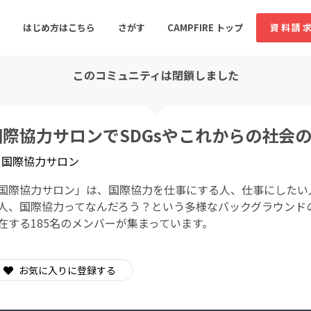
はじめ方はこちら
さがす
CAMPFIRE トップ
資料請
このコミュニティは閉鎖しました
すめのコミュニティ
人気のコミュニティ
新着のコミュ
国際協力サロンでSDGsやこれからの社会
y
国際協力サロン
音楽
舞台・パフォーマンス
国際協力サロン」は、国際協力を仕事にする人、仕事にしたい
ゲーム・サービス開発
フード・飲食店
人、国際協力ってなんだろう？という多様なバックグラウンド
在する185名のメンバーが集まっています。
書籍・雑誌出版
アニメ・漫画
ソーシャルグッド
ビューティー・ヘルス
お気に入りに登録する