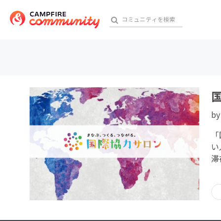
おす
b
アート・写真
「
テクノロジー・ガジェット
い
滞
映像・映画
ビジネス・起業
チャレンジ