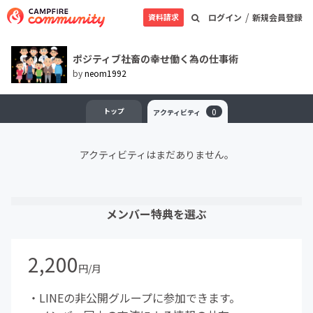
/
資料請求
ログイン
新規会員登録
ポジティブ社畜の幸せ働く為の仕事術
by
neom1992
トップ
0
アクティビティ
アクティビティはまだありません。
メンバー特典を選ぶ
2,200
円/月
・LINEの非公開グループに参加できます。