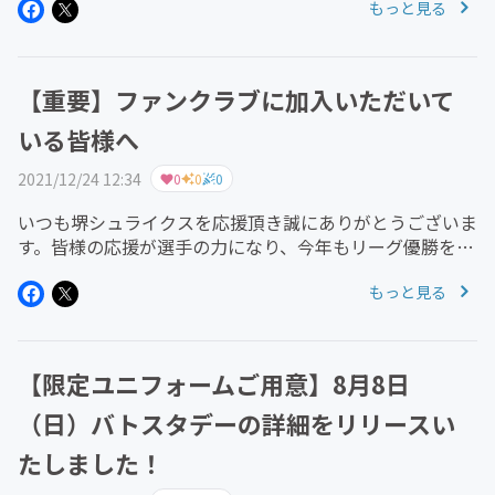
もっと見る
りの場として Engate（エンゲート） を利用することにな
りました。パ...
【重要】ファンクラブに加入いただいて
いる皆様へ
2021/12/24 12:34
0
0
0
いつも堺シュライクスを応援頂き誠にありがとうございま
す。皆様の応援が選手の力になり、今年もリーグ優勝を成
し遂げることができました。V2で満足せず、来年はNPB
もっと見る
へ選手を輩出できるよう、一層の努力をして参ります。さ
て、本題になります。堺シ...
【限定ユニフォームご用意】8月8日
（日）バトスタデーの詳細をリリースい
たしました！