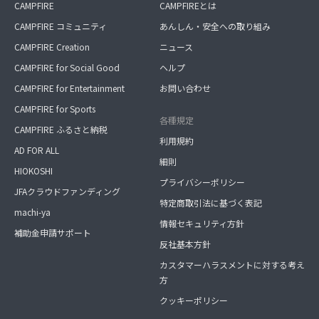
CAMPFIRE
CAMPFIREとは
CAMPFIRE コミュニティ
あんしん・安全への取り組み
CAMPFIRE Creation
ニュース
CAMPFIRE for Social Good
ヘルプ
CAMPFIRE for Entertainment
お問い合わせ
CAMPFIRE for Sports
各種規定
CAMPFIRE ふるさと納税
利用規約
AD FOR ALL
細則
HIOKOSHI
プライバシーポリシー
JFAクラウドファンディング
特定商取引法に基づく表記
machi-ya
情報セキュリティ方針
補助金申請サポート
反社基本方針
カスタマーハラスメントに対する考え
方
クッキーポリシー