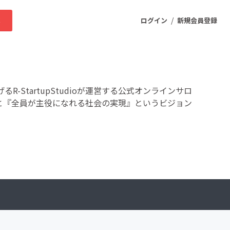
/
求
ログイン
新規会員登録
ニティ
-StartupStudioが運営する公式オンラインサロ
々と『全員が主役になれる社会の実現』というビジョン
プロダクト
ファッション
スポーツ
ケア
まちづくり・地域活性化