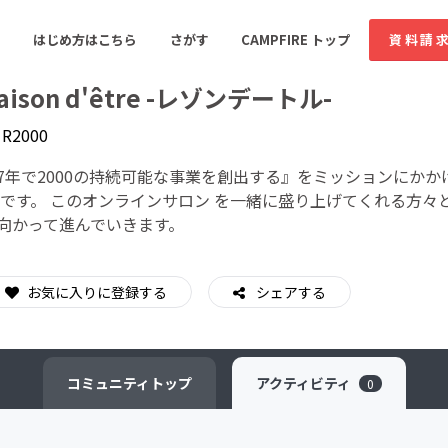
はじめ方はこちら
さがす
CAMPFIRE トップ
資料請
aison d'être -レゾンデートル-
y
R2000
すめのコミュニティ
人気のコミュニティ
新着のコミュ
7年で2000の持続可能な事業を創出する』をミッションにかかげるR
 です。 このオンラインサロン を一緒に盛り上げてくれる方
向かって進んでいきます。
音楽
舞台・パフォーマンス
ゲーム・サービス開発
フード・飲食店
お気に入りに登録する
シェアする
書籍・雑誌出版
アニメ・漫画
ソーシャルグッド
ビューティー・ヘルス
コミュニティ
トップ
アクティビティ
0