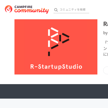
R
b
おす
『
ン
に
アート・写真
テクノロジー・ガジェット
映像・映画
ビジネス・起業
チャレンジ