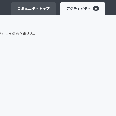
CAMPFIRE for Social Good
CAMPFIRE Creation
コミュニティ
トップ
アクティビティ
0
ティはまだありません。