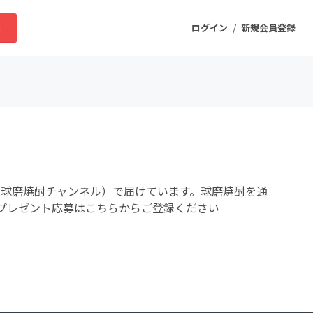
/
求
ログイン
新規会員登録
ニティ
プロダクト
e（球磨焼酎チャンネル）で届けています。球磨焼酎を通
ファッション
プレゼント応募はこちらからご登録ください
スポーツ
ケア
まちづくり・地域活性化