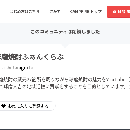
はじめ方はこちら
さがす
CAMPFIRE トップ
資料請
このコミュニティは閉鎖しました
すめのコミュニティ
人気のコミュニティ
新着のコミュ
球磨焼酎ふぁんくらぶ
y
soshi taniguchi
音楽
舞台・パフォーマンス
磨焼酎の蔵元27箇所を周りながら球磨焼酎の魅力をYouTub
ゲーム・サービス開発
フード・飲食店
て球磨人吉の地域活性に貢献をすることを目的としています。
書籍・雑誌出版
アニメ・漫画
ソーシャルグッド
ビューティー・ヘルス
お気に入りに登録する