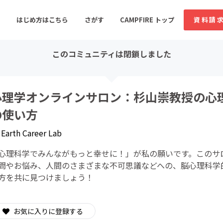
はじめ方はこちら
さがす
CAMPFIRE トップ
資料請
このコミュニティは閉鎖しました
すめのコミュニティ
人気のコミュニティ
新着のコミュ
心理学オンラインサロン：杉山崇教授の心理
の使い方
音楽
舞台・パフォーマンス
y
Earth Career Lab
ゲーム・サービス開発
フード・飲食店
心理科学でみんながもっと幸せに！」が私の願いです。このサ
書籍・雑誌出版
アニメ・漫画
問やお悩み、人間のさまざまな不可思議などへの、脳心理科学
方を共に見つけましょう！
ソーシャルグッド
ビューティー・ヘルス
お気に入りに登録する