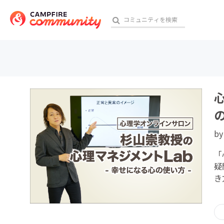
おす
アート・写真
b
テクノロジー・ガジェット
「
映像・映画
疑
き
ビジネス・起業
チャレンジ