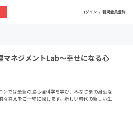
/
求
ログイン
新規会員登録
ニティ
マネジメントLab〜幸せになる心
プロダクト
ファッション
ロンでは最新の脳心理科学を学び、みなさまの身近な
スポーツ
的な答えをご一緒に探します。新しい時代の新しい生
ケア
まちづくり・地域活性化