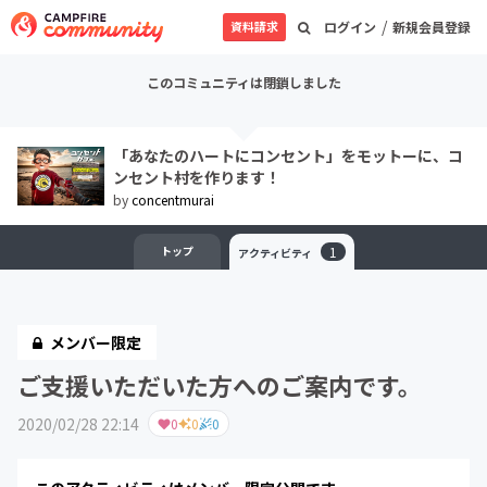
/
資料請求
ログイン
新規会員登録
このコミュニティは閉鎖しました
「あなたのハートにコンセント」をモットーに、コ
ンセント村を作ります！
by
concentmurai
トップ
1
アクティビティ
メンバー限定
ご支援いただいた方へのご案内です。
2020/02/28 22:14
0
0
0