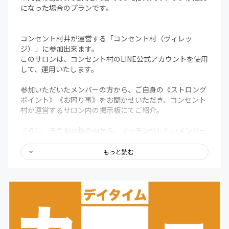
になった場合のプランです。
コンセント村井が運営する「コンセント村（ヴィレッ
ジ）」に参加出来ます。
このサロンは、コンセント村のLINE公式アカウントを使用
して、運用いたします。
参加いただいたメンバーの方から、ご自身の《ストロング
ポイント》《お困り事》をお聞かせいただき、コンセント
村が運営するサロン内の掲示板にてご紹介。
さらに、その掲示板の中から、マッチングしたいメンバー
がいれば、コンセント村井がビジネス仲人となり、先方に
確認の上、お繋ぎいたします。
もっと読む
最後に、コンセントカフェが開催するイベントや交流会は
特別価格（イベントによって異なりますが、通常価格より
500円〜1,000円引き）でご参加いただけます。
＊今回のコミュニティ方式の場合、皆様から支援が継続さ
れている限り、掲載翌月から毎月リターン内容を履行して