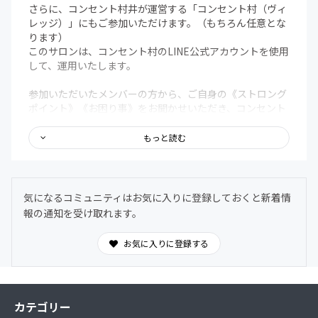
さらに、コンセント村井が運営する「コンセント村（ヴィ
レッジ）」にもご参加いただけます。（もちろん任意とな
ります）
このサロンは、コンセント村のLINE公式アカウントを使用
して、運用いたします。
参加いただいたメンバーの方から、ご自身の《ストロング
ポイント》《お困り事》をお聞かせいただき、コンセント
村が運営するサロン内の掲示板にてご紹介。
もっと読む
さらに、その掲示板の中から、マッチングしたいメンバー
がいれば、コンセント村井がビジネス仲人となり、先方に
確認の上、お繋ぎいたします。
気になるコミュニティはお気に入りに登録しておくと新着情
最後に、コンセントカフェが開催するイベントや交流会は
報の通知を受け取れます。
特別価格（イベントによって異なりますが、通常価格より
500円〜1,000円引き）でご参加いただけます。
お気に入りに登録する
＊今回のコミュニティ方式の場合、皆様から支援が継続さ
れている限り、掲載翌月から毎月リターン内容を履行して
いただく義務が発生いたしますので、ご了承くださいま
カテゴリー
せ。