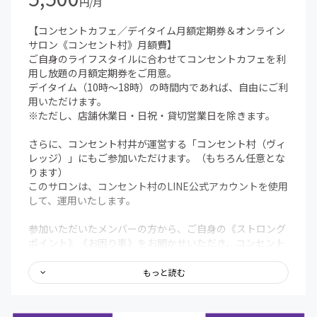
円/月
【コンセントカフェ／デイタイム月額定期券＆オンライン
サロン《コンセント村》月額費】
ご自身のライフスタイルに合わせてコンセントカフェを利
用し放題の月額定期券をご用意。
デイタイム（10時〜18時）の時間内であれば、自由にご利
用いただけます。
※ただし、店舗休業日・日祝・貸切営業日を除きます。
さらに、コンセント村井が運営する「コンセント村（ヴィ
レッジ）」にもご参加いただけます。（もちろん任意とな
ります）
このサロンは、コンセント村のLINE公式アカウントを使用
して、運用いたします。
参加いただいたメンバーの方から、ご自身の《ストロング
ポイント》《お困り事》をお聞かせいただき、コンセント
村が運営するサロン内の掲示板にてご紹介。
もっと読む
さらに、その掲示板の中から、マッチングしたいメンバー
がいれば、コンセント村井がビジネス仲人となり、先方に
確認の上、お繋ぎいたします。