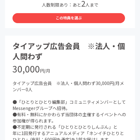
2
す。
人数制限あり：あと
人まで
※会員資格がなくなった時点で掲載を停止させていただき
ます。
この特典を選ぶ
※支援時、必ず備考欄にご希望のお名前をご記入くださ
い。
●当団体で出版するすべての本を1部お届けします(年間
1〜3冊を予定)
タイアップ広告会員 ※法人・個
※アナログゲームも含む
人問わず
30,000
円/月
タイアップ広告会員 ※法人・個人問わず30,000円/月メ
ンバー0人
●「ひとりとひとり編集部」コミュニティメンバーとして
Messengerグループへ招待。
●有料・無料にかかわらず当団体の主催するイベントへの
参加権が得られます。
●不定期に発行される「ひとりとひとりしんぶん」と
年に1回発行するアニュアルメディア「ネンイチひとりと
ひとり」(有料：600円を予定)を1部お届けします。