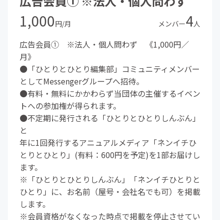
広告会員① ※法人・個人問わず
1,000
4
円/月
メンバー
人
広告会員① ※法人・個人問わず 《1,000円／
月》
●「ひとりとひとり編集部」コミュニティメンバー
としてMessengerグループへ招待。
●有料・無料にかかわらず当団体の主催するイベン
トへの参加権が得られます。
●不定期に発行される「ひとりとひとりしんぶん」
と
年に1回発行するアニュアルメディア「ネンイチひ
とりとひとり」(有料：600円を予定)を1部お届けし
ます。
※「ひとりとひとりしんぶん」「ネンイチひとりと
ひとり」に、お名前（屋号・会社名でも可）を掲載
します。
※会員資格がなくなった時点で掲載を停止させてい