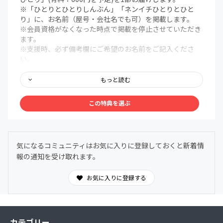
※「ひとりとひとりしんぶん」「ネンイチひとりとひと
り」に、お名前（屋号・会社名でも可）を掲載します。
※会員資格がなくなった時点で掲載を停止させていただき
ます。
※支援時、必ず備考欄にご希望のお名前をご記入くださ
い。
●貴社のオリジナル「ひとりとひとりしんぶん」を制作し
ます。
もっと読む
※オリジナル「ひとりとひとりしんぶん」のデザイン費用
込みとなります。
この特典を選ぶ
※オリジナル「ひとりとひとりしんぶん」の著作権は、制
作者に帰属します。
※「ひとりとひとりしんぶん」の制作は、法人・個人を問
わずお請けいたします。
気になるコミュニティはお気に入りに登録しておくと新着情
※最低3ヶ月のコミュニティ会員参加が条件です。
報の通知を受け取れます。
※会員資格がなくなった時点で掲載を停止させていただき
ます。
※支援時、必ず備考欄にご希望のお名前をご記入くださ
お気に入りに登録する
い。
●当団体で出版するすべての本を1部お届けします(年間
1〜3冊を予定)
※アナログゲームも含む
カテゴリー