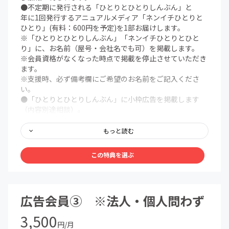
●不定期に発行される「ひとりとひとりしんぶん」と
年に1回発行するアニュアルメディア「ネンイチひとりと
ひとり」(有料：600円を予定)を1部お届けします。
※「ひとりとひとりしんぶん」「ネンイチひとりとひと
り」に、お名前（屋号・会社名でも可）を掲載します。
※会員資格がなくなった時点で掲載を停止させていただき
ます。
※支援時、必ず備考欄にご希望のお名前をご記入くださ
い。
●「ひとりとひとりしんぶん」に小枠広告を掲載します
（内容別途相談）。
※広告はデザイン費用込みとなります。
※広告の著作権は、制作者に帰属します。
もっと読む
※広告掲載は、法人・個人を問わずお請けいたします。
※会員資格がなくなった時点で掲載を停止させていただき
この特典を選ぶ
ます。
※支援時、必ず備考欄にご希望のお名前をご記入くださ
い。
●当団体で出版するすべての本を1部お届けします(年間
広告会員③ ※法人・個人問わず
1〜3冊を予定)
※アナログゲームも含む
3,500
円/月