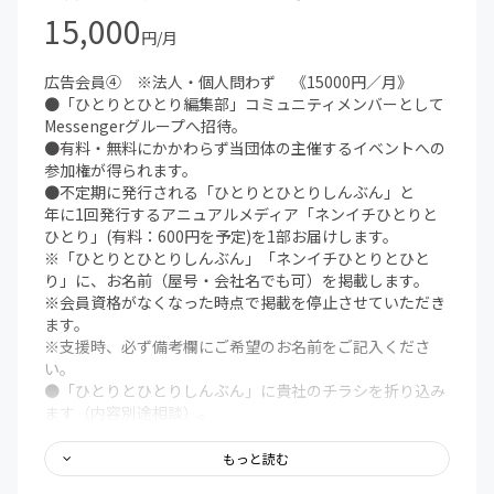
15,000
円/月
広告会員④ ※法人・個人問わず 《15000円／月》
●「ひとりとひとり編集部」コミュニティメンバーとして
Messengerグループへ招待。
●有料・無料にかかわらず当団体の主催するイベントへの
参加権が得られます。
●不定期に発行される「ひとりとひとりしんぶん」と
年に1回発行するアニュアルメディア「ネンイチひとりと
ひとり」(有料：600円を予定)を1部お届けします。
※「ひとりとひとりしんぶん」「ネンイチひとりとひと
り」に、お名前（屋号・会社名でも可）を掲載します。
※会員資格がなくなった時点で掲載を停止させていただき
ます。
※支援時、必ず備考欄にご希望のお名前をご記入くださ
い。
●「ひとりとひとりしんぶん」に貴社のチラシを折り込み
ます（内容別途相談）。
※チラシデザイン費用込みとなります。
※チラシの著作権は、制作者に帰属します。
もっと読む
※チラシ折り込みは、法人・個人を問わずお請けいたしま