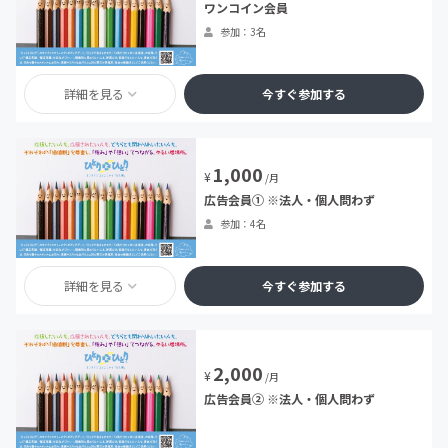
ワンコイン会員
参加：3名
詳細を見る
今すぐ参加する
1,000
¥
/月
広告会員① ※法人・個人問わず
参加：4名
詳細を見る
今すぐ参加する
2,000
¥
/月
広告会員② ※法人・個人問わず