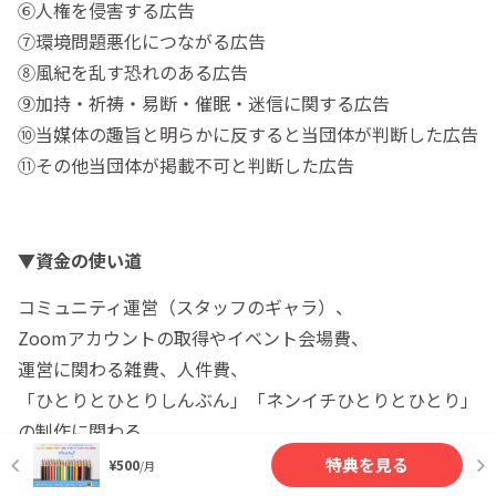
⑥人権を侵害する広告
⑦環境問題悪化につながる広告
⑧風紀を乱す恐れのある広告
⑨加持・祈祷・易断・催眠・迷信に関する広告
⑩当媒体の趣旨と明らかに反すると当団体が判断した広告
⑪その他当団体が掲載不可と判断した広告
▼資金の使い道
コミュニティ運営（スタッフのギャラ）、
Zoomアカウントの取得やイベント会場費、
運営に関わる雑費、人件費、
「ひとりとひとりしんぶん」「ネンイチひとりとひとり」
の制作に関わる
取材・印刷・他、雑費・宣伝活動費、他、
特典を見る
¥500
/月
事務局運営費等に使わせていただきます。