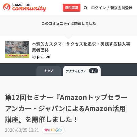
/
資料請求
ログイン
新規会員登録
このコミュニティは閉鎖しました
本質的カスタマーサクセスを追求・実践する輸入事
業者団体
by
piunion
トップ
12
アクティビティ
第12回セミナー『Amazonトップセラー
アンカー・ジャパンによるAmazon活用
講座』を開催しました！
2020/03/25 13:21
0
0
0