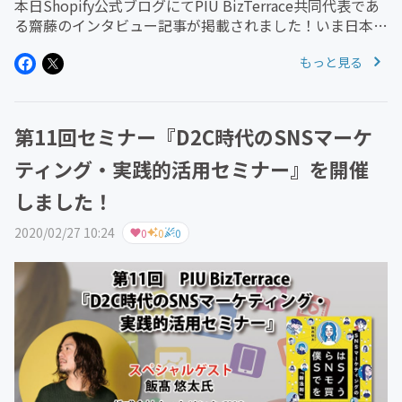
本日Shopify公式ブログにてPIU BizTerrace共同代表であ
る齋藤のインタビュー記事が掲載されました！いま日本国
内でも徐々に浸透してきているECカートシステム
もっと見る
Shopify。まだ情報量が多くない状況の中ではあります
が、PI...
第11回セミナー『D2C時代のSNSマーケ
ティング・実践的活用セミナー』を開催
しました！
2020/02/27 10:24
0
0
0