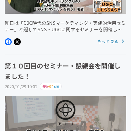
昨日は『D2C時代のSNSマーケティング・実践的活用セミ
ナー』と題してSNS・UGCに関するセミナーを開催しま
した。今回は講師として『僕らはSNSでモノを買う』の著
もっと見る
者で株式会社ホットリンクCMO飯髙 悠太氏 をお招きし、
SNSの現状か...
第１０回目のセミナー・懇親会を開催し
ました！
2020/01/29 10:02
0
0
0