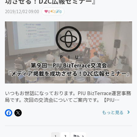
功させる！D2C広報セミナー』
2019/12/02 09:00
0
0
0
いつもお世話になっております。PIU BizTerrace運営事務
局です。次回の交流会についてご案内です。【PIU
BizTerrace】第９回交流会◆今回のトピック『メディア掲
もっと見る
載を成功させる！D2C広報セミナー』お申し込みはこちら
開...
1
2