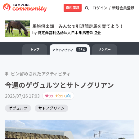
/
資料請求
ログイン
新規会員登録
馬旅倶楽部 みんなで引退競走馬を育てよう！
by
特定非営利活動法人日本乗馬普及協会
トップ
264
メンバー
アクティビティ
ピン留めされたアクティビティ
今週のゲヴュルツとサトノグリアン
2025/07/16 17:03
99+
99+
0
ゲヴュルツ
サトノグリアン