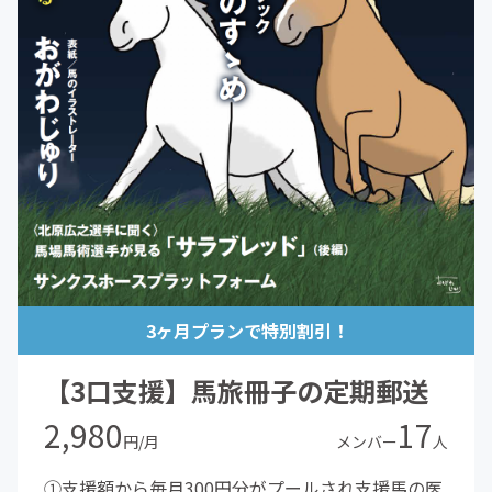
3ヶ月プランで特別割引！
【3口支援】馬旅冊子の定期郵送
2,980
17
円/月
メンバー
人
①支援額から毎月300円分がプールされ支援馬の医