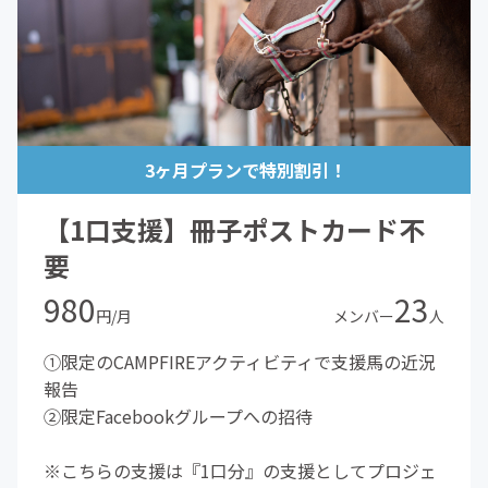
3ヶ月プランで特別割引！
【1口支援】冊子ポストカード不
要
980
23
円/月
メンバー
人
①限定のCAMPFIREアクティビティで支援馬の近況
報告
②限定Facebookグループへの招待
※こちらの支援は『1口分』の支援としてプロジェ