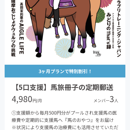
3ヶ月プランで特別割引！
【5口支援】馬旅冊子の定期郵送
4,980
3
円/月
メンバー
人
①支援額から毎月500円分がプールされ支援馬の医
療費や定期的に支援馬へ『馬のおやつ』をお届け
※状況により支援馬の治療費にも活用させていただ