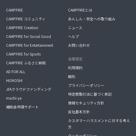
CAMPFIRE
CAMPFIREとは
CAMPFIRE コミュニティ
あんしん・安全への取り組み
CAMPFIRE Creation
ニュース
CAMPFIRE for Social Good
ヘルプ
CAMPFIRE for Entertainment
お問い合わせ
CAMPFIRE for Sports
各種規定
CAMPFIRE ふるさと納税
利用規約
AD FOR ALL
細則
HIOKOSHI
プライバシーポリシー
JFAクラウドファンディング
特定商取引法に基づく表記
machi-ya
情報セキュリティ方針
補助金申請サポート
反社基本方針
カスタマーハラスメントに対する考え
方
クッキーポリシー