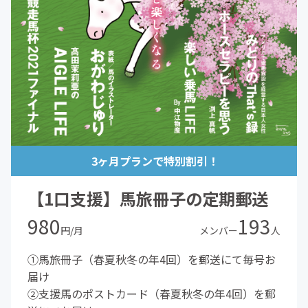
3ヶ月プランで特別割引！
【1口支援】馬旅冊子の定期郵送
980
193
円/月
メンバー
人
①馬旅冊子（春夏秋冬の年4回）を郵送にて毎号お
届け
②支援馬のポストカード（春夏秋冬の年4回）を郵