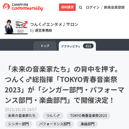
/
資料請求
ログイン
新規会員登録
つんく♂エンタメ♪サロン
by
運営事務局
トップ
458
アクティビティ
「未来の音楽家たち」の背中を押す。
つんく♂総指揮「TOKYO青春音楽祭
2023」が「シンガー部門・パフォーマ
ンス部門・楽曲部門」で開催決定！
2023/10/20 19:57
未来の音楽家たち
つんく♂
TOKYO青春音楽祭2023
シンガー部門
パフォーマンス部門
楽曲部門