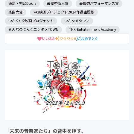
東京・初台Doors
最優秀新人賞
最優秀パフォーマンス賞
楽曲大賞
中2映画プロジェクト2024作品主題歌
つんく中2映画プロジェクト
つんタメタウン
みんなのつんくエンタメTOWN
TNX-Entertainment Academy
いいね
3
ワクワク
0
おめでと
0
「未来の音楽家たち」の背中を押す。