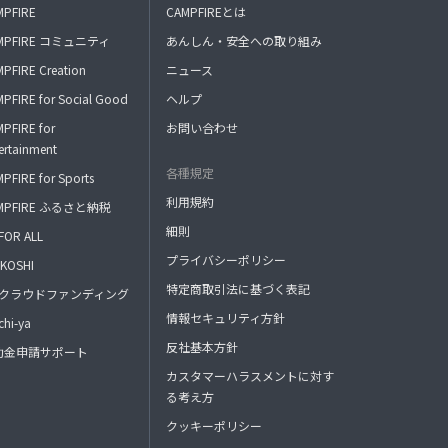
MPFIRE
CAMPFIREとは
MPFIRE コミュニティ
あんしん・安全への取り組み
PFIRE Creation
ニュース
PFIRE for Social Good
ヘルプ
PFIRE for
お問い合わせ
ertainment
各種規定
PFIRE for Sports
利用規約
MPFIRE ふるさと納税
細則
FOR ALL
プライバシーポリシー
KOSHI
特定商取引法に基づく表記
FAクラウドファンディング
情報セキュリティ方針
hi-ya
反社基本方針
助金申請サポート
カスタマーハラスメントに対す
る考え方
クッキーポリシー