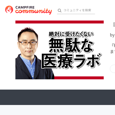
b
おす
『
ま
アート・写真
テクノロジー・ガジェット
映像・映画
ビジネス・起業
チャレンジ