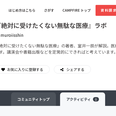
はじめ方はこちら
さがす
CAMPFIRE トップ
資料請
『絶対に受けたくない無駄な医療』ラボ
y
muroiisshin
すめのコミュニティ
人気のコミュニティ
新着のコミュ
絶対に受けたくない無駄な医療』の著者、室井一辰が解説。医
す。講演会や書籍出版などを定常的にできればと考えています
音楽
舞台・パフォーマンス
お気に入りに登録する
シェアする
ゲーム・サービス開発
フード・飲食店
書籍・雑誌出版
アニメ・漫画
ソーシャルグッド
ビューティー・ヘルス
コミュニティ
トップ
アクティビティ
0