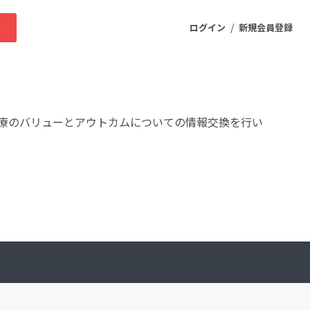
/
求
ログイン
新規会員登録
ニティ
療のバリューとアウトカムについての情報交換を行い
。
プロダクト
ファッション
スポーツ
ケア
まちづくり・地域活性化