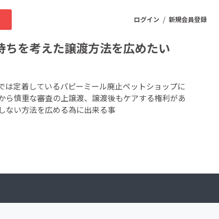
/
求
ログイン
新規会員登録
持ちを考えた譲渡方法を広めたい
ニティ
では定着しているパピーミール廃止ペットショップに
から慎重な審査の上譲渡、譲渡後もケアする権利があ
しない方法を広める為に出来る事
プロダクト
ファッション
スポーツ
ケア
まちづくり・地域活性化