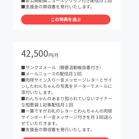
■非公開動画ニュースクリップ付き配信月１回
■支援金の領収書を発行いたします。
この特典を選ぶ
42,500
円/月
■サンクスメール（簡要活動報告書付き）
■メールニュースの配信月１回
■肉球サイン入り一言メッセージレターとサイ
ンしたわんちゃんの写真をデーターでメールに
添付いたします。
■わんちゃんのあまり知られていないマイナー
な知恵袋１記事配信月１回
■一筆ですがお礼のレターとわんちゃんの肉球
サインボード一言メッサージ付きを月１回送ら
せていただきます。
■支援金の領収書を発行いたします。