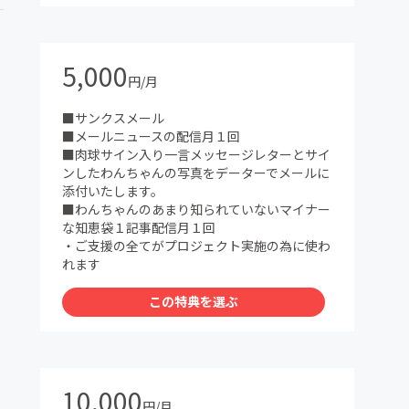
5,000
円/月
■サンクスメール
■メールニュースの配信月１回
■肉球サイン入り一言メッセージレターとサイ
ンしたわんちゃんの写真をデーターでメールに
添付いたします。
■わんちゃんのあまり知られていないマイナー
な知恵袋１記事配信月１回
・ご支援の全てがプロジェクト実施の為に使わ
れます
この特典を選ぶ
10,000
円/月