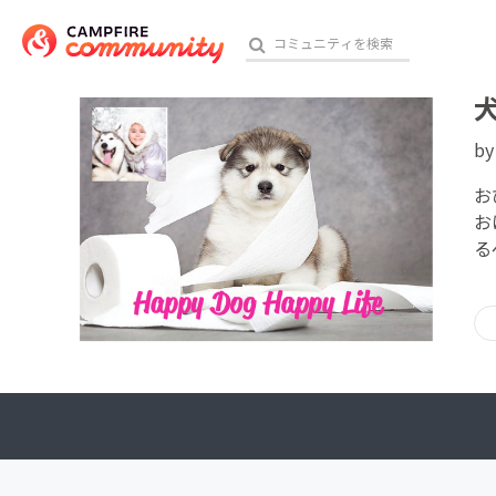
b
おす
お
お
る
アート・写真
テクノロジー・ガジェット
映像・映画
ビジネス・起業
チャレンジ