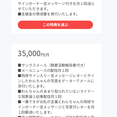
サインボード一言メッサージ付きを月１回送ら
せていただきます。
■支援金の領収書を発行いたします。
この特典を選ぶ
35,000
円/月
■サンクスメール（簡要活動報告書付き）
■メールニュースの配信月１回
■肉球サイン入り一言メッセージレターとサイ
ンしたわんちゃんの写真をデーターでメールに
添付いたします。
■わんちゃんのあまり知られていないマイナー
な知恵袋１記事配信月１回
■一筆ですがお礼の言葉とわんちゃんの肉球サ
インボード一言メッサージと写真付レターを月
１回郵送いたします。