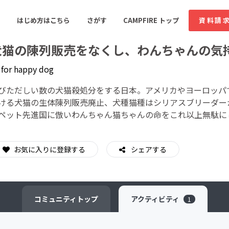
はじめ方はこちら
さがす
CAMPFIRE トップ
資料請
犬猫の陳列販売をなくし、わんちゃんの気
y
for happy dog
すめのコミュニティ
人気のコミュニティ
新着のコミュ
びただしい数の犬猫殺処分をする日本。アメリカやヨーロッパ
ける犬猫の生体陳列販売廃止、犬種猫種はシリアスブリーダー
ペット先進国に倣いわんちゃん猫ちゃんの命をこれ以上無駄に
音楽
舞台・パフォーマンス
ゲーム・サービス開発
フード・飲食店
お気に入りに登録する
シェアする
書籍・雑誌出版
アニメ・漫画
ソーシャルグッド
ビューティー・ヘルス
コミュニティ
トップ
アクティビティ
1