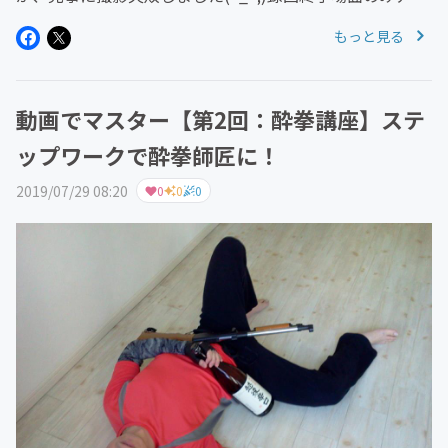
プしておきますhttps://youtu.be/WbYUpBsyLOM14：00
もっと見る
からのクラスは撮影できていましたが、会員さん...
動画でマスター【第2回：酔拳講座】ステ
ップワークで酔拳師匠に！
2019/07/29 08:20
0
0
0