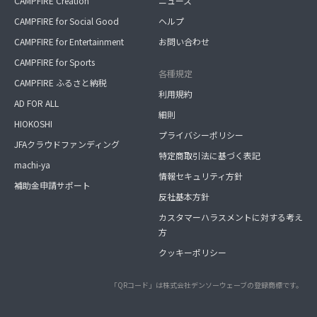
CAMPFIRE Creation
ニュース
CAMPFIRE for Social Good
ヘルプ
CAMPFIRE for Entertainment
お問い合わせ
CAMPFIRE for Sports
各種規定
CAMPFIRE ふるさと納税
利用規約
AD FOR ALL
細則
HIOKOSHI
プライバシーポリシー
JFAクラウドファンディング
特定商取引法に基づく表記
machi-ya
情報セキュリティ方針
補助金申請サポート
反社基本方針
カスタマーハラスメントに対する考え
方
クッキーポリシー
「QRコード」は株式会社デンソーウェーブの登録商標です。