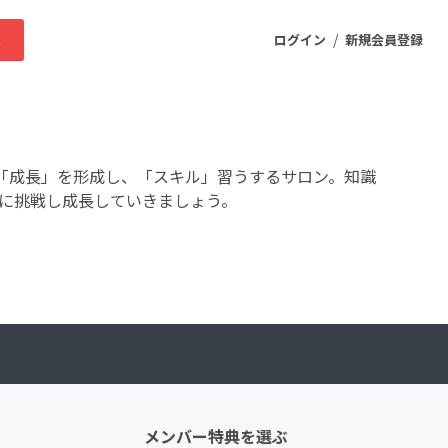
/
求
ログイン
新規会員登録
ニティ
「成長」を形成し、「スキル」習うするサロン。知識
とに挑戦し成長していきましょう。
プロダクト
ファッション
スポーツ
ケア
まちづくり・地域活性化
メンバー特典を選ぶ