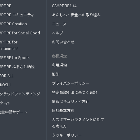
MPFIRE
CAMPFIREとは
MPFIRE コミュニティ
あんしん・安全への取り組み
PFIRE Creation
ニュース
PFIRE for Social Good
ヘルプ
PFIRE for
お問い合わせ
ertainment
各種規定
PFIRE for Sports
利用規約
MPFIRE ふるさと納税
細則
FOR ALL
プライバシーポリシー
KOSHI
特定商取引法に基づく表記
FAクラウドファンディング
情報セキュリティ方針
hi-ya
反社基本方針
助金申請サポート
カスタマーハラスメントに対す
る考え方
クッキーポリシー