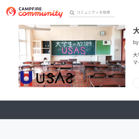
b
おす
大
マ
アート・写真
テクノロジー・ガジェット
映像・映画
ビジネス・起業
チャレンジ