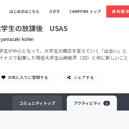
はじめ方はこちら
さがす
CAMPFIRE トップ
資料請
大学生の放課後 USAS
y
yamazaki kohei
すめのコミュニティ
人気のコミュニティ
新着のコミュ
学生が中心となって、大学生の概念を変えていく「出会い」と
イナスで起業した現役大学生山﨑航平（20）と供に新しいこ
音楽
舞台・パフォーマンス
お気に入りに登録する
シェアする
ゲーム・サービス開発
フード・飲食店
書籍・雑誌出版
アニメ・漫画
コミュニティ
トップ
アクティビティ
0
ソーシャルグッド
ビューティー・ヘルス