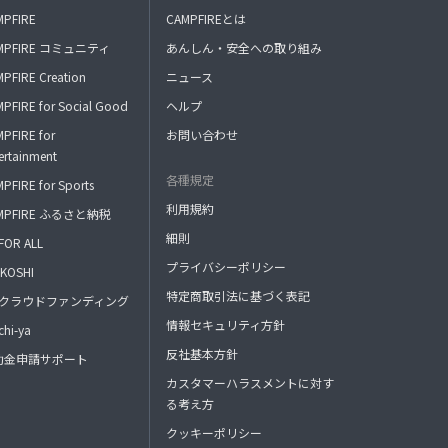
MPFIRE
CAMPFIREとは
MPFIRE コミュニティ
あんしん・安全への取り組み
PFIRE Creation
ニュース
PFIRE for Social Good
ヘルプ
PFIRE for
お問い合わせ
ertainment
各種規定
PFIRE for Sports
利用規約
MPFIRE ふるさと納税
細則
FOR ALL
プライバシーポリシー
KOSHI
特定商取引法に基づく表記
FAクラウドファンディング
情報セキュリティ方針
hi-ya
反社基本方針
助金申請サポート
カスタマーハラスメントに対す
る考え方
クッキーポリシー