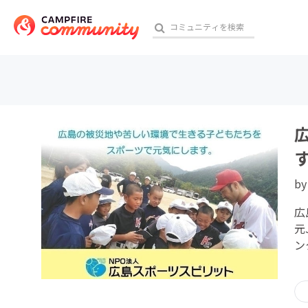
おす
アート・写真
b
テクノロジー・ガジェット
広
映像・映画
元
ン
ビジネス・起業
チャレンジ