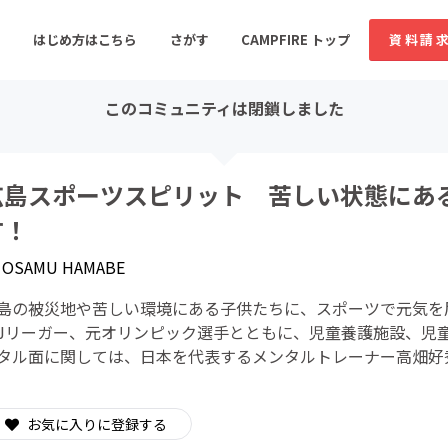
はじめ方はこちら
さがす
CAMPFIRE トップ
資料請
このコミュニティは閉鎖しました
すめのコミュニティ
人気のコミュニティ
新着のコミュ
広島スポーツスピリット 苦しい状態にあ
す！
音楽
舞台・パフォーマンス
y
OSAMU HAMABE
ゲーム・サービス開発
フード・飲食店
島の被災地や苦しい環境にある子供たちに、スポーツで元気を
書籍・雑誌出版
アニメ・漫画
Jリーガー、元オリンピック選手とともに、児童養護施設、児
タル面に関しては、日本を代表するメンタルトレーナー高畑好
ソーシャルグッド
ビューティー・ヘルス
お気に入りに登録する