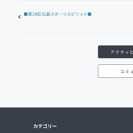
■第14回 広島スポーツスピリット■
アクティ
コミ
カテゴリー