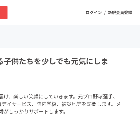
/
求
ログイン
新規会員登録
ニティ
る子供たちを少しでも元気にしま
プロダクト
ファッション
届け、楽しい笑顔にしていきます。元プロ野球選手、
スポーツ
童デイサービス、院内学級、被災地等を訪問します。メ
秀がしっかりサポートします。
ケア
まちづくり・地域活性化