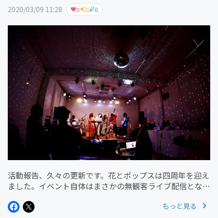
2020/03/09 11:28
0
0
0
活動報告、久々の更新です。花とポップスは四周年を迎え
ました。イベント自体はまさかの無観客ライブ配信となり
ましたが、ピンチをチャンスにできるすごい仲間たち、フ
もっと見る
ァンクラブによる支援金のおかげで、むしろ素晴らしい夜
になりました。本当に、あり...