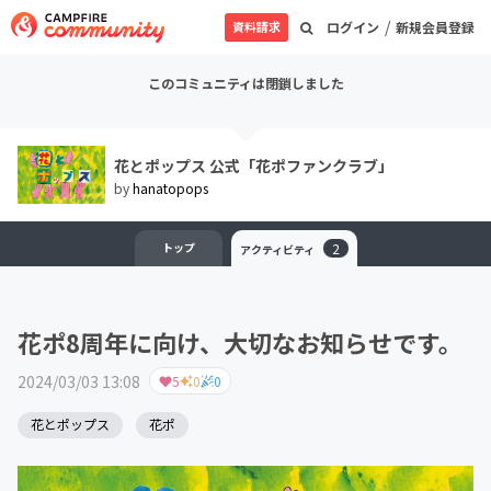
/
資料請求
ログイン
新規会員登録
このコミュニティは閉鎖しました
花とポップス 公式「花ポファンクラブ」
by
hanatopops
トップ
2
アクティビティ
花ポ8周年に向け、大切なお知らせです。
2024/03/03 13:08
5
0
0
花とポップス
花ポ