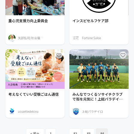
重心児支援力向上委員会
インスピセルフケア部
矢部弘司/社会福祉法人SDJ理事長
Fortune Salon
考えなくていい受験ごはん通信
みんなでつくるソサイチクラブ
で街を元気に！上総パラデイロ
の挑戦
assiettedekinu
上総パラデイロ
1
...
82
83
84