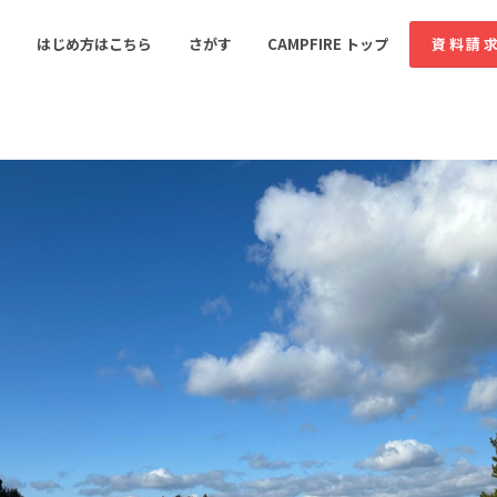
コミュニティ詳細
はじめ方はこちら
さがす
CAMPFIRE トップ
資料請
すめのコミュニティ
人気のコミュニティ
新着のコミュ
音楽
舞台・パフォーマンス
ゲーム・サービス開発
フード・飲食店
書籍・雑誌出版
アニメ・漫画
ソーシャルグッド
ビューティー・ヘルス