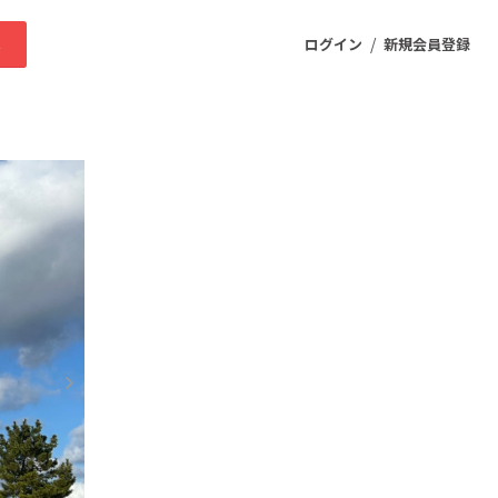
/
求
ログイン
新規会員登録
ニティ
プロダクト
ファッション
スポーツ
ケア
まちづくり・地域活性化