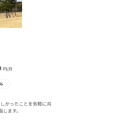
0
円/月
み
嬉しかったことを気軽に共
指します。