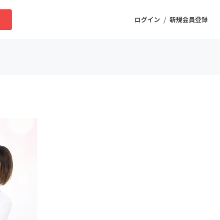
/
求
ログイン
新規会員登録
ニティ
プロダクト
ファッション
スポーツ
ケア
まちづくり・地域活性化