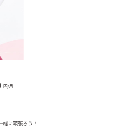
0
円/月
一緒に頑張ろう！