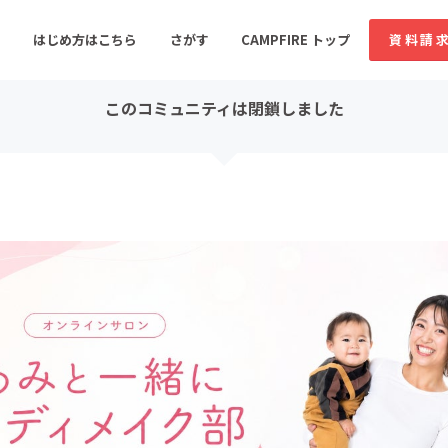
コミュニティ詳細
投稿
はじめ方はこちら
さがす
CAMPFIRE トップ
資料請
このコミュニティは閉鎖しました
すめのコミュニティ
人気のコミュニティ
新着のコミュ
音楽
舞台・パフォーマンス
ゲーム・サービス開発
フード・飲食店
書籍・雑誌出版
アニメ・漫画
ソーシャルグッド
ビューティー・ヘルス