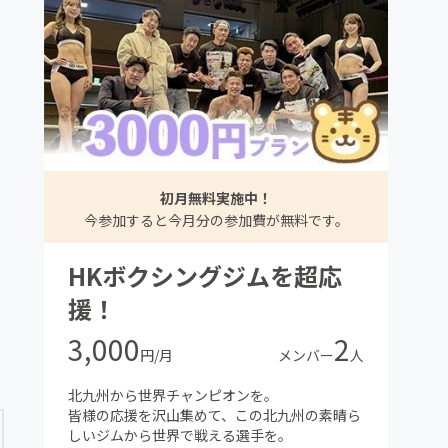
初月無料実施中！
今参加すると今月分の参加費が無料です。
HKボクシングジムを超応
援！
3,000
2
円/月
メンバー
人
北九州から世界チャンピオンを。
皆様の応援を沢山集めて、この北九州の素晴ら
しいジムから世界で戦える選手を。