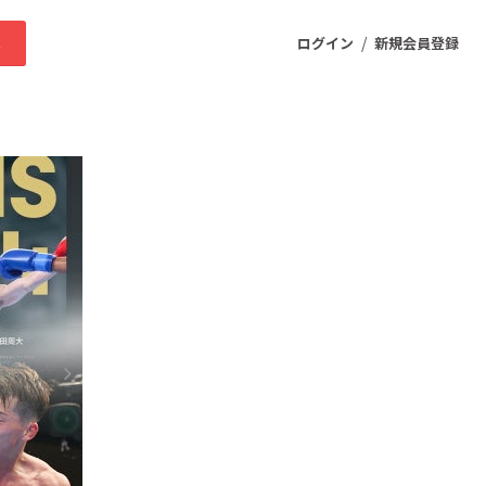
/
求
ログイン
新規会員登録
ニティ
プロダクト
ファッション
スポーツ
ケア
まちづくり・地域活性化