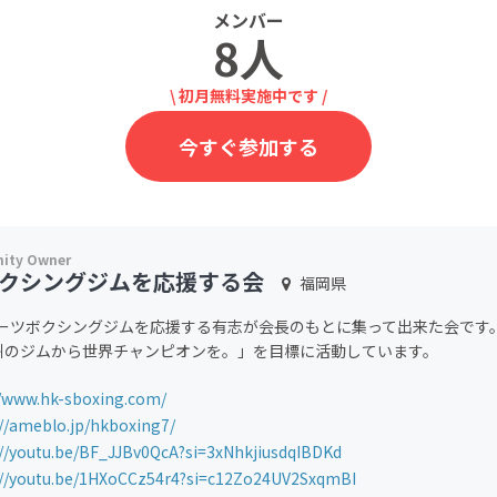
メンバー
8人
\ 初月無料実施中です /
今すぐ参加する
ボクシングジムを応援する会
福岡県
ポーツボクシングジムを応援する有志が会長のもとに集って出来た会です
州のジムから世界チャンピオンを。」を目標に活動しています。
//www.hk-sboxing.com/
://ameblo.jp/hkboxing7/
://youtu.be/BF_JJBv0QcA?si=3xNhkjiusdqIBDKd
://youtu.be/1HXoCCz54r4?si=c12Zo24UV2SxqmBI