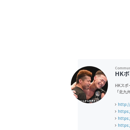
HK
HKス
「北九
http:
https
https
https