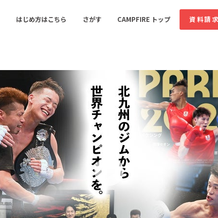
コミュニティ詳細
はじめ方はこちら
さがす
CAMPFIRE トップ
資料請
すめのコミュニティ
人気のコミュニティ
新着のコミュ
音楽
舞台・パフォーマンス
ゲーム・サービス開発
フード・飲食店
書籍・雑誌出版
アニメ・漫画
ソーシャルグッド
ビューティー・ヘルス