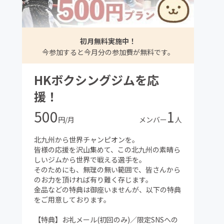
初月無料実施中！
今参加すると今月分の参加費が無料です。
HKボクシングジムを応
援！
500
1
円/月
メンバー
人
北九州から世界チャンピオンを。
皆様の応援を沢山集めて、この北九州の素晴ら
しいジムから世界で戦える選手を。
そのためにも、無理の無い範囲で、皆さんから
のお力を頂ければ有り難く存じます。
金品などの特典は御座いませんが、以下の特典
をご用意しております。
【特典】お礼メール(初回のみ)／限定SNSへの