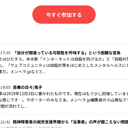
今すぐ参加する
 17:35
「自分が間違っている可能性を吟味する」という困難な営為
ろはひたすら、末木新「インターネットは自殺を防げるか」と「自殺対
も、「ウェブコミュニティは自殺対策をはじめとしたメンタルヘルスに
だ。メンヘラ.jpなどと...
 19:55
苦痛の日々/鬼子
章は2019年12月3日に書かれたものです。現在はもう少し回復してい
な感じです…。サポーターのみなさま。メンヘラ.jp編集長の小山晃弘
間が流れてし...
 21:41
精神障害者の就労支援界隈から「当事者」の声が聞こえない問