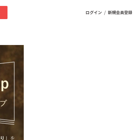
/
求
ログイン
新規会員登録
ニティ
プロダクト
ファッション
スポーツ
ケア
まちづくり・地域活性化