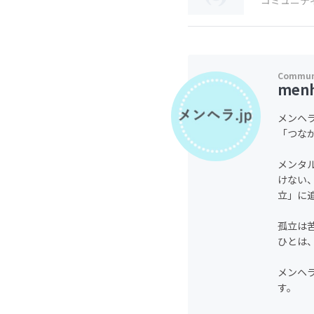
コミュニテ
menh
メンヘ
「つな
メンタ
けない
立」に
孤立は
ひとは
メンヘ
す。