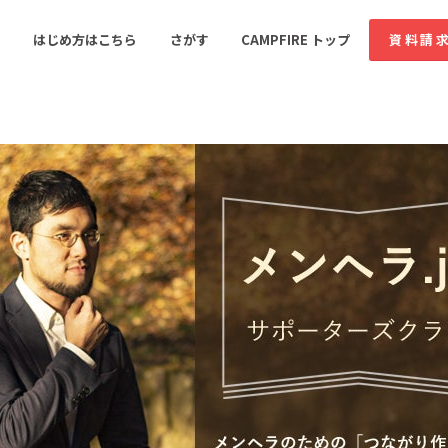
コミュニティ詳細
投稿
はじめ方はこちら
さがす
CAMPFIRE トップ
資料請
すめのコミュニティ
人気のコミュニティ
新着のコミュ
音楽
舞台・パフォーマンス
ゲーム・サービス開発
フード・飲食店
書籍・雑誌出版
アニメ・漫画
ソーシャルグッド
ビューティー・ヘルス